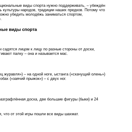
 национальные виды спорта нужно поддерживать, – убеждён
ть культуры народов, традиции наших предков. Потому что
можно убедить молодёжь заниматься спортом,
.
ные виды спорта
и садятся лицом к лицу по разные стороны от доски,
гивают палку – она и называется мас.
ц журавля») – на одной ноге, ыстанга («скачущий олень»)
обах («заячий прыжок») – с двух ног.
азграфлённая доска, две большие фигуры (быки) и 24
я, что от этой игры пошли все виды шахмат.