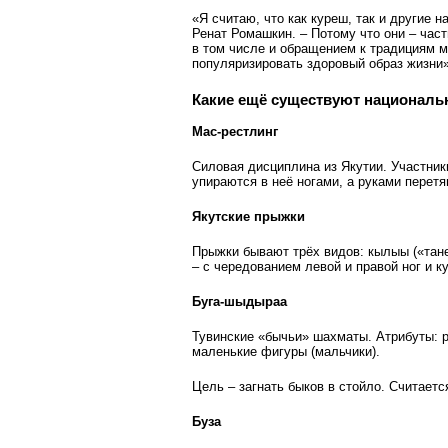
«Я считаю, что как куреш, так и другие
Ренат Ромашкин. – Потому что они – час
в том числе и обращением к традициям 
популяризировать здоровый образ жизни»
Какие ещё существуют националь
Мас-рестлинг
Силовая дисциплина из Якутии. Участник
упираются в неё ногами, а руками перетя
Якутские прыжки
Прыжки бывают трёх видов: кылыы («тане
– с чередованием левой и правой ног и ку
Буга-шыдыраа
Тувинские «бычьи» шахматы. Атрибуты: р
маленькие фигуры (мальчики).
Цель – загнать быков в стойло. Считаетс
Буза