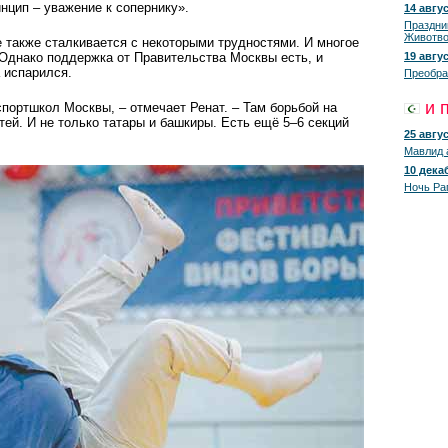
инцип – уважение к сопернику».
14 авгус
Праздни
Животво
е также сталкивается с некоторыми трудностями. И многое
 Однако поддержка от Правительства Москвы есть, и
19 авгус
 испарился.
Преобра
и 
портшкол Москвы, – отмечает Ренат. – Там борьбой на
ей. И не только татары и башкиры. Есть ещё 5–6 секций
25 авгус
Мавлид 
10 декаб
Ночь Ра