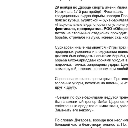
29 ноября во Дворце спорта имени Ивана
Ярыгина в 17‑й раз пройдёт Фестиваль
традиционных видов борьбы народов Росс
поясах куреш, бурятской – бухэ-барилдаа
«Национальные виды спорта популярны у
фестиваля, председатель РОО «Общест
летом на столичных стадионах проходит 
борьбе, стрельбе из лука, конных скачках
Сурхарбан иначе называется «Игры трёх 
природных условиях и в окружении воин
должен был обладать навыками борьбы, с
борьба бухэ-барилдаан корнями уходит в
подсечки, толчки, запрещены удары. Цел
земли рукой, плечом, коленом или любой
Соревнования очень зрелищные. Противн
головные уборы, похожие на шлемы, и ис
друг к другу.
«Секции по бухэ-барилдаан ведутся трене
был знаменитый тренер Элбэг Цыренов, к
собст­венные средства снимал залы, учил
Заменить его некому».
По словам Дугарова, вообще все неолимп
большей части благотворительность. Но, к