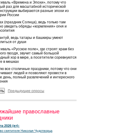
иваль «Времена и Эпохи», потому что
ый раз для масштабной исторической
нструкции выбираются разные эпохи из
рии России
х (праздник Солнца), ведь только там
о увидеть обряды «кормления» огня и
ысопития
нтуй, ведь татары и башкиры умеют
литься от души
иваль «Русское поле», где строят храм без
ого гвоздя, звучит самый большой
дный хор в мире, а посетители соревнуются
ге в мешках
ю все столичные праздники, потому что они
чивают людей и позволяют провести в
е день, полный развлечений и интересного
ения
Предыдущие опросы
ижайшие православные
дники
та 2026 (вт):
во святителя Николая Чудотворца