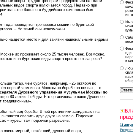
иальные ковры. Трудно тренерам продержаться на голом
Фест
альных видов спорта включается город. Недавно при
кажд
роительство большого буддийского комплекса был
реко
ке.
исто
Иыса
мя года проводятся тренировки секции по бурятской
можн
Дугаров. – Но зимой они невозможны.
кум
Саба
ельно найдётся место и для занятий национальными видами
весе
Фест
един
Москве их проживает около 25 тысяч человек. Возможно,
наро
остью и на бурятские виды спорта просто нет запроса?
в бе
Любл
спла
парк
общ
ольше татар, чем бурятов, например. «25 октября во
ёл первый чемпионат Москвы по борьбе на поясах, – с
дседателя Духовного управления мусульман Москвы по
вящён 80-летию Победы. Его организовало наше Духовное
ет традиционным».
Бл
обычный вид борьбы. В ней противник­и закидываю­т на
и пытаются свалить друг друга на землю. Подсечки
праз
сах – куреш, там подсечки разрешены.
11 авгус
Рождест
о очень мирный, нежёсткий, духовный спорт, –