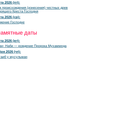
та 2026 (пт):
к происхождения (изнесения) честных древ
рящего Креста Господня
та 2026 (ср):
жение Господне
памятные даты
та 2026 (вт):
ан- Наби — рождение Пророка Мухаммеда
ря 2026 (чт):
гаиб у мусульман