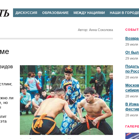
ДИСКУССИЯ
ОБРАЗОВАНИЕ
МЕЖДУ НАЦИЯМИ
НАШИ В ГОРОД
Автор: Анна Соколова
СОБЫТ
Возвра
29 июля 
зме
От был
29 июля 
 видов
Подать
по Рос
28 июля 
стлинг,
Москов
сибиря
28 июля 
ужно ли
, но
В Изма
ы
фестив
28 июля 
атит
 эта
ГАЛЕР