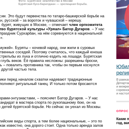
Фото: Бурятское землячество в Москве
Бурятская бухэ-барилдаан — зрелищная борьба.
ии. Это будут первенства по татаро-башкирской борьбе на
н, русской – за вороток и чувашской – керешу.
 бурят, живущих в Москве, – отмечает
член оргкомитета
во бурятской культуры «Уряал» Батор Дугаров
. – У нас
праздник Сурхарбан, на нём соревнуются в национальной
».
мужей». Буряты – кочевой народ, они жили в суровых
ственных соседей. Поэтому считалось, что каждый юноша
трельбы из лука и отлично ездить на лошади. Бурятская
 глубь веков. Её правила несложны: разрешены броски,
ь – повалить противника так, чтобы он первым коснулся
Юбил
 другой частью тела.
рели
ики перед началом схватки надевают традиционные
В рамка
Департа
полняют ритуальный танец. И только потом бросаются
и межре
соревно
и насто
рами-энтузиастами, – поясняет Батор Дугаров. – У нас
андидат в мастера спорта по рукопашному бою, он на
 детей бурятской борьбе. Но сейчас он уехал из Москвы.
ОПРОС
Какие 
ийские виды спорта, а тем более национальные, – это по
год, в
ак известно, она дорого стоит. Одн­а только аренда залов