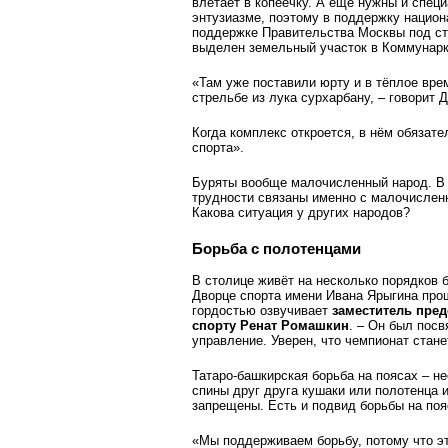
влетает в копеечку. А ещё нужны и спец
энтузиазме, поэтому в поддержку национ
поддержке Правительства Москвы под ст
выделен земельный участок в Коммунар
«Там уже поставили юрту и в тёплое вре
стрельбе из лука сурхарбану, – говорит 
Когда комплекс откроется, в нём обязат
спорта».
Буряты вообще малочисленный народ. В 
трудности связаны именно с малочисленн
Какова ситуация у других народов?
Борьба с полотенцами
В столице живёт на несколько порядков б
Дворце спорта имени Ивана Ярыгина прош
гордостью озвучивает
заместитель пре
спорту Ренат Ромашкин
. – Он был пос
управление. Уверен, что чемпионат стан
Татаро-башкирская борьба на поясах – не
спины друг друга кушаки или полотенца 
запрещены. Есть и подвид борьбы на поя
«Мы поддерживаем борьбу, потому что эт