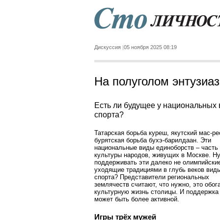
Дискуссия
05 ноября 2025 08:19
На полуголом энтузиа
Есть ли будущее у национальных
спорта?
Татарская борьба куреш, якутский мас-ре
бурятская борьба бухэ-барилдаан. Эти
национальные виды единоборств – часть
культуры народов, живущих в Москве. Н
поддерживать эти далеко не олимпийские
уходящие традициями в глубь веков вид
спорта? Представители региональных
землячеств считают, что нужно, это обог
культурную жизнь столицы. И поддержка
может быть более активной.
Игры трёх мужей