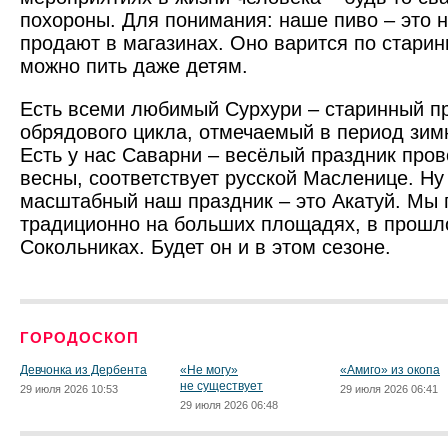
похороны. Для понимания: наше пиво – это н
продают в магазинах. Оно варится по старин
можно пить даже детям.
Есть всеми любимый Сурхури – старинный п
обрядового цикла, отмечаемый в период зим
Есть у нас Саварни – весёлый праздник пров
весны, соответствует русской Масленице. Ну
масштабный наш праздник – это Акатуй. Мы 
традиционно на больших площадях, в прошло
Сокольниках. Будет он и в этом сезоне.
ГОРОДОСКОП
Девчонка из Дербента
«Не могу»
«Амиго» из окопа
не существует
29 июля 2026 10:53
29 июля 2026 06:41
29 июля 2026 06:48