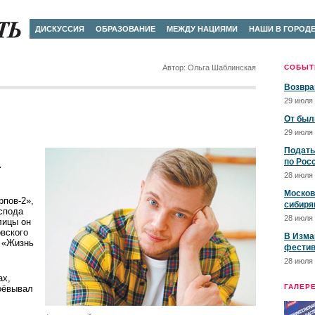
ДИСКУССИЯ
ОБРАЗОВАНИЕ
МЕЖДУ НАЦИЯМИ
НАШИ В ГОРОД
Автор: Ольга Шаблинская
СОБЫТ
Возвра
29 июля 
От был
29 июля 
Подать
по Рос
.
28 июля 
Москов
рпов-2»,
сибиря
спода
28 июля 
лицы он
вского
В Изма
 «Жизнь
фестив
28 июля 
ах,
ГАЛЕР
воёвывал