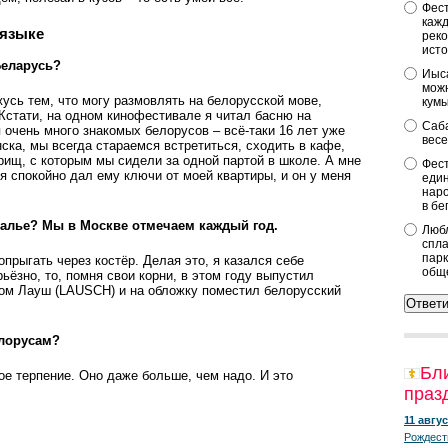
Фест
кажд
 языке
реко
исто
Беларусь?
Иыса
можн
жусь тем, что могу размовлять на белорусской мове,
кум
Кстати, на одном кинофестивале я читал басню на
Саба
 очень много знакомых белорусов – всё-таки 16 лет уже
весе
нска, мы всегда стараемся встретиться, сходить в кафе,
ищ, с которым мы сидели за одной партой в школе. А мне
Фест
 я спокойно дал ему ключи от моей квартиры, и он у меня
един
наро
в бе
палье? Мы в Москве отмечаем каждый год.
Любл
спла
парк
прыгать через костёр. Делая это, я казался себе
общ
ьёзно, то, помня свои корни, в этом году выпустил
ом Лауш (LAUSCH) и на обложку поместил белорусский
елорусам?
Бл
е терпение. Оно даже больше, чем надо. И это
праз
11 авгус
Рождест