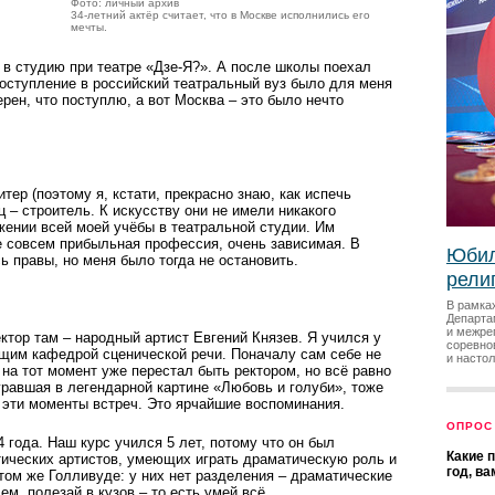
Фото: личный архив
34-летний актёр считает, что в Москве исполнились его
мечты.
в студию при театре «Дзе-Я?». А после школы поехал
Поступление в российский театральный вуз было для меня
рен, что поступлю, а вот Москва – это было нечто
тер (поэтому я, кстати, прекрасно знаю, как испечь
ц – строитель. К искусству они не имели никакого
жении всей моей учёбы в театральной студии. Им
не совсем прибыльная профессия, очень зависимая. В
Юбил
сь правы, но меня было тогда не остановить.
рели
В рамка
Департа
и межре
ектор там – народный артист Евгений Князев. Я учился у
соревно
ющим кафедрой сценической речи. Поначалу сам себе не
и насто
 на тот момент уже перестал быть ректором, но всё равно
гравшая в легендарной картине «Любовь и голуби», тоже
 эти моменты встреч. Это ярчайшие воспоминания.
ОПРОС
 года. Наш курс учился 5 лет, потому что он был
Какие 
тических артистов, умеющих играть драматическую роль и
год, в
 том же Голливуде: у них нет разделения – драматические
м, полезай в кузов – то есть умей всё.