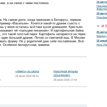
14 авгус
ним, а на связи с ними постоянно.
Праздни
Животво
19 авгус
Преобра
да. На самом деле, когда приезжаю в Беларусь, первым
пример «Васильки». Хочется какой-то драник съесть с
и 
знь у меня осталась всё-таки кухня домашняя. Крестьян­
называют её «пальцем пиханная». И картофельная бабка
25 авгус
 это такой толстый пирог. Картофель натирается на тёрке
Мавлид 
ки один большой драник. Потом со сметаной ешь. В Москве
10 декаб
ивать форму. Но у родителей даю себе послабление. Всё-
и. Особенно белорусская, мамина.
Ночь Ра
«Амиго» из окопа
Народная музыка
объединяет
29 июля 2026 06:41
8
28 июля 2026 17:54