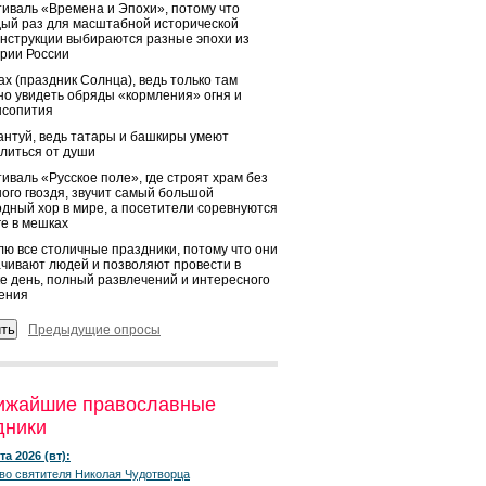
иваль «Времена и Эпохи», потому что
ый раз для масштабной исторической
нструкции выбираются разные эпохи из
рии России
х (праздник Солнца), ведь только там
о увидеть обряды «кормления» огня и
ысопития
нтуй, ведь татары и башкиры умеют
литься от души
иваль «Русское поле», где строят храм без
ого гвоздя, звучит самый большой
дный хор в мире, а посетители соревнуются
ге в мешках
ю все столичные праздники, потому что они
чивают людей и позволяют провести в
е день, полный развлечений и интересного
ения
Предыдущие опросы
ижайшие православные
дники
та 2026 (вт):
во святителя Николая Чудотворца