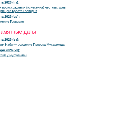
та 2026 (пт):
к происхождения (изнесения) честных древ
рящего Креста Господня
та 2026 (ср):
жение Господне
памятные даты
та 2026 (вт):
ан- Наби — рождение Пророка Мухаммеда
ря 2026 (чт):
гаиб у мусульман