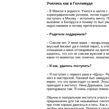
Учились как в Голливуде
– В Минске я родился. Учился в школе с
хореографическим уклоном, потом ходил 
поступать в Москву – исполнять мечту. 
вызовом: в Беларуси я почему-то был уве
недостижимое и потому притягательное.
– Родители поддержали?
– Совсем нет. У меня мама – пекарь-конди
вкусный бисквит да и любой пирог), а оте
отношения и меня отговаривали на протя
казалось, что это не совсем мужская и 
каких-то моментах они, конечно, оказали
– И как, удалось поступить?
– Я поступил с первого раза в «Щуку». Р
него в мастерской, Лановой был заведу
верил, что это происходит со мной. Этуш
приходил в институт. Нина Дорошина, сы
преподавала там. Я очень хорошо помню
Обычно в театральном институте учатся 4
предназначен для так называемых синте
при этом хорошо двигаться и петь. Как в
актёры или музыкальные. Назвался грузде