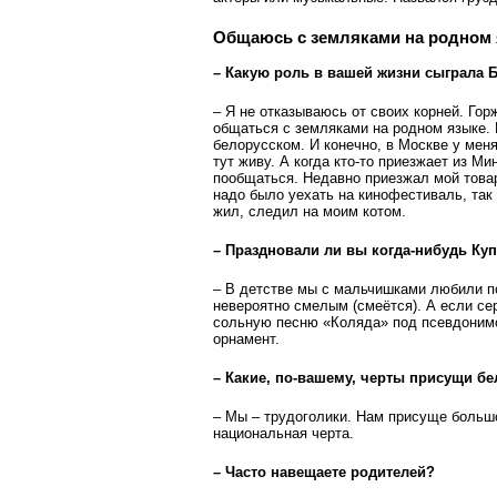
Общаюсь с земляками на родном
– Какую роль в вашей жизни сыграла 
– Я не отказываюсь от своих корней. Гор
общаться с земляками на родном языке. 
белорусском. И конечно, в Москве у меня
тут живу. А когда кто-то приезжает из Ми
пообщаться. Недавно приезжал мой товар
надо было уехать на кино­фестиваль, так
жил, следил на моим котом.
– Праздновали ли вы когда-нибудь Ку
– В детстве мы с мальчишками любили по
невероятно смелым (смеётся). А если сер
сольную песню «Коляда» под псевдоним
орнамент.
– Какие, по-вашему, черты присущи б
– Мы – трудоголики. Нам присуще большо
национальная черта.
– Часто навещаете родителей?