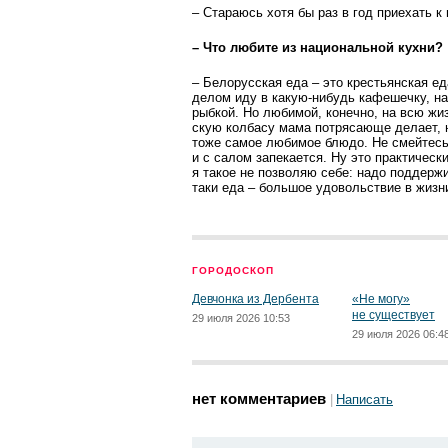
– Стараюсь хотя бы раз в год приехать к 
– Что любите из национальной кухни?
– Белорусская еда – это крестьянская е
делом иду в какую-нибудь кафешечку, на
рыбкой. Но любимой, конечно, на всю жи
скую колбасу мама потрясающе делает, 
тоже самое любимое блюдо. Не смейтесь,
и с салом запекается. Ну это практичес
я такое не позволяю себе: надо поддерж
таки еда – большое удовольствие в жизн
ГОРОДОСКОП
Девчонка из Дербента
«Не могу»
не существует
29 июля 2026 10:53
29 июля 2026 06:4
нет комментариев
Написать