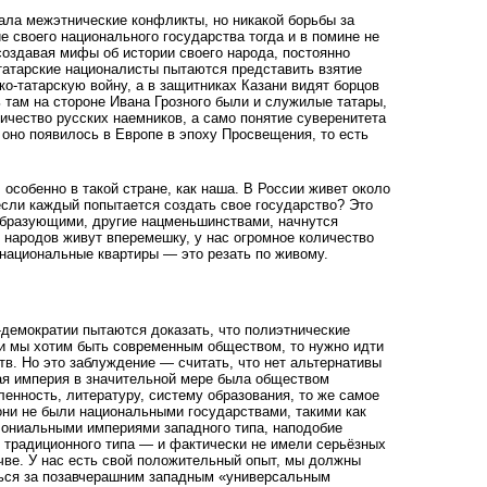
ала межэтнические конфликты, но никакой борьбы за
е своего национального государства тогда и в помине не
оздавая мифы об истории своего народа, постоянно
 татарские националисты пытаются представить взятие
ко-татарскую войну, а в защитниках Казани видят борцов
 там на стороне Ивана Грозного были и служилые татары,
ичество русских наемников, а само понятие суверенитета
 оно появилось в Европе в эпоху Просвещения, то есть
особенно в такой стране, как наша. В России живет около
 если каждый попытается создать свое государство? Это
ообразующими, другие нацменьшинствами, начнутся
о народов живут вперемешку, у нас огромное количество
национальные квартиры — это резать по живому.
емократии пытаются доказать, что полиэтнические
и мы хотим быть современным обществом, то нужно идти
тв. Но это заблуждение — считать, что нет альтернативы
ая империя в значительной мере была обществом
нность, литературу, систему образования, то же самое
они не были национальными государствами, такими как
лониальными империями западного типа, наподобие
 традиционного типа — и фактически не имели серьёзных
чве. У нас есть свой положительный опыт, мы должны
наться за позавчерашним западным «универсальным