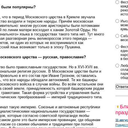
Фест
кажд
и были популярны?
реко
исто
что в период Московского царства в Кремле звучала
рство входили и тюркские народы. Причём московская
Иыса
можн
дивительно: многие русские аристократы были потомками
кум
й по линии матери восходил к ханам Золотой Орды. Но
нального» языка в государствах такого типа нет. Тут много
Саба
вая разговорная речь великороссов этого периода —
весе
ктов, ни один из которых не воспринимался как
ский язык возникает только в эпоху Пушкина.
Фест
един
наро
осковского царства — русская, православие?
в бе
Любл
во было православным государством. Но в XVI-XVII вв.
спла
ональная религия русских. В Московском царстве были и
парк
ровольно в его состав при Иване Грозном, оставались
общ
, что все народы обладали автономией. Те же башкиры
осковского войска в случае войны. Во всём остальном они
а своей земле, принадлежность которой башкирским родам
 грамотами. Такая форма устройства и управления была
тнических преобразований — империй традиционного типа.
Бл
минал такую империю. Союзные и автономные республики
циалистическими национальными государствами —
праз
ов, которые согласно советской пропаганде якобы
 самом деле это были имперские провинции, где общинам
11 авгус
гласии со своими обычаями и традициями при полной
Рождест