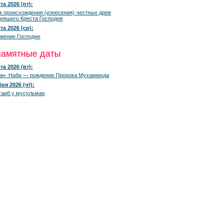
та 2026 (пт):
к происхождения (изнесения) честных древ
рящего Креста Господня
та 2026 (ср):
жение Господне
памятные даты
та 2026 (вт):
ан- Наби — рождение Пророка Мухаммеда
ря 2026 (чт):
гаиб у мусульман