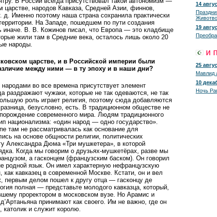
тру. В России всегда присутствовал такой автономизм —
14 авгус
м царстве, народов Кавказа, Средней Азии, финнов,
Праздни
т. д. Именно поэтому наша страна сохранила практически
Животво
 территории. На Западе, пошедшем по пути создания
19 авгус
 иначе. В. В. Кожинов писал, что Европа — это кладбище
Преобра
торые жили там в Средние века, осталось лишь около 20
ые народы.
и 
ковском царстве, и в Российской империи были
25 авгус
зличие между ними — в ту эпоху и в наши дни?
Мавлид 
10 декаб
народами во все времена присутствует элемент
Ночь Ра
а раздражают чужаки, которые не так одеваются, не так
большую роль играет религия, поэтому сюда добавляются
разница, безусловно, есть. В традиционном обществе не
порождение современного мира. Людям традиционного
ип национализма: «один народ — одно государство».
пе там не рассматривалась как основание для
ись на основе общности религии, политических
гу Александра Дюма «Три мушкетера», в которой
дка. Когда мы говорим о друзьях-мушкетёрах, разве мы
анцузом, а гасконцем (французским баском). Он говорил
 не родной язык. Он имел характерную нефранцузскую
 как кавказец в современной Москве. Кстати, он и вел
, первым делом пошел к другу отца — гасконцу де
огия полная — представьте молодого кавказца, который,
авшему проректором в московском вузе. Но Арамис и
д’Артаньяна принимают как своего. Им не важно, где он
, католик и служит королю.