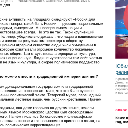
нация в
«Всадник-башкир». Художник А. Орловский, 1823 г.
ом для
еские активисты на площадях скандируют «Россия для
утихают споры, какой быть России — русским национальным
родным, имперским. Мы воспринимаем нации и
ествовавшее всегда. Но это не так. Такой крупнейший
 Геллнер, убедительно доказал, что нации и национальные
а и являются результатом перехода к обществу
диционном аграрном обществе люди были объединены в
 которые охватывали огромное количество локальных
зных общин. Там отсутствовала однородная культура,
как национальную. Люди не чувствовали там себя частью
и не язык и культура, а скорее политическое подданство,
Юбил
рели
о можно отнести к традиционной империи или нет?
В рамка
Департа
и межре
ым донациональным государством или традиционной
соревно
ь полностью опровергает миф, что это было русское
и насто
венны политической элите. Татарский мурза, перешедший
циальной лестнице выше, чем русский крестьянин. Причём
одками, она даже говорила на другом языке, нежели
ОПРОС
ным языком Московского царства был своеобразный
кого. На нём писались богословские и философские
Какие 
 лежал в основе и так называемого приказного языка, на
год, в
ась политическая корреспонденция.