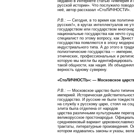
недавно в Интернете статью «Империя и 
русской истории». Что послужило повод
неё, автор рассказал «СтоЛИЧНОСТИ».
Р.В.:
— Сегодня, в то время как политич
русских!», в кругах интеллектуалов не 
государством или государством многона
национальные государства как нечто сущ
специалист по этому вопросу, как Эрнест
государства появляются в эпоху модерн
индустриального типа. А до этого в тра
полиэтнические государства — империи,
этнических, профессиональных и религио
которую мы могли бы идентифицировать 
такой общности, как нация. Их объединял
верность одному суверену.
«СтоЛИЧНОСТЬ»: — Московское царств
Р.В.:
— Московское царство было типичн
империей. Историческая действительност
государство. И русские не были тождест
на службу к русскому царю, стоял на со
элита была отделена от народов
царства различными культурными перегор
великорусское простонародье. Официаль
средневековый вариант церковнославянс
трактаты, литературные произведения. Он
котором издавались законы и указы, вел