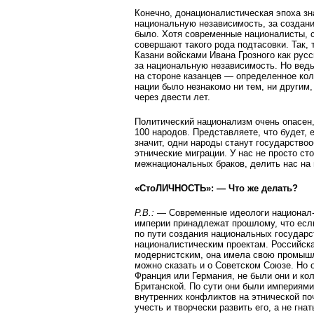
Конечно, донационалистическая эпоха зн
национальную независимость, за создани
было. Хотя современные националисты, с
совершают такого рода подтасовки. Так,
Казани войсками Ивана Грозного как русс
за национальную независимость. Но ведь
на стороне казанцев — определенное кол
нации было незнакомо ни тем, ни другим,
через двести лет.
Политический национализм очень опасен, 
100 народов. Представляете, что будет,
значит, одни народы станут государств
этнические миграции. У нас не просто ст
межнациональных браков, делить нас на 
«СтоЛИЧНОСТЬ»: — Что же делать?
Р.В.:
— Современные идеологи национал-д
империи принадлежат прошлому, что есл
по пути создания национальных государс
националистическим проектам. Российск
модернистским, она имела свою промышле
можно сказать и о Советском Союзе. Но 
Франция или Германия, не были они и ко
Британской. По сути они были империями
внутренних конфликтов на этнической по
учесть и творчески развить его, а не г