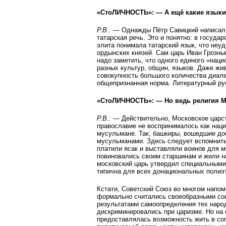
«СтоЛИЧНОСТЬ»: — А ещё какие язык
Р.В.:
— Однажды Пётр Савицкий написал, 
татарская речь. Это и понятно: в госуда
элита понимала татарский язык, что неу
ордынских князей. Сам царь Иван Грозны
надо заметить, что одного единого «нацио
разных культур, общин, языков. Даже жи
совокупность большого количества диале
общепризнанная норма. Литературный рус
«СтоЛИЧНОСТЬ»: — Но ведь религия М
Р.В.:
— Действительно, Московское царст
православие не воспринималось как наци
мусульмане. Так, башкиры, вошедшие доб
мусульманами. Здесь следует вспомнить
платили ясак и выставляли воинов для м
повиновались своим старшинам и жили н
московский царь утвердил специальными
типична для всех донациональных полиэ
Кстати, Советский Союз во многом напо
формально считались своеобразными со
результатами самоопределения тех народ
дискриминировались при царизме. Но на
предоставлялась возможность жить в со