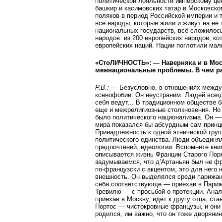
политической лояльности имперскому цен
башкир и касимовских татар в Московско
поляков в период Российской империи и 
все народы, которые жили и живут на её
национальных государств, всё сложилось
народов: из 200 европейских народов, ко
европейских наций. Нации поглотили мал
«СтоЛИЧНОСТЬ»: — Наверняка и в Мос
межнациональные проблемы. В чем ра
Р.В.:
— Безусловно, в отношениях между 
ксенофобии. Он неустраним. Людей всегд
себя ведут... В традиционном обществе 
еще и межрелигиозные столкновения. Но 
было политического национализма. Он —
мира показался бы абсурдным сам принц
Принадлежность к одной этнической груп
политического единства. Люди объединял
предпочтений, идеологии. Вспомните кни
описывается жизнь Франции Старого Поря
задумываемся, что д’Артаньян был не фр
по-французски с акцентом, это для него
внешность. Он выделялся среди парижан,
себя соответствующе — приехав в Париж
Тревилю — с просьбой о протекции. Анал
приехав в Москву, идет к другу отца, ст
Портос — чистокровные французы, и они 
родился, им важно, что он тоже дворянин