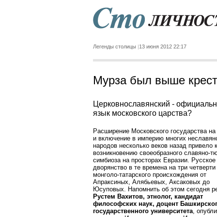
Легенды столицы
13 июня 2012 22:17
Мурза был выше крес
Церковнославянский - официаль
язык московского царства?
Расширение Московского государства на
и включение в империю многих неславян
народов несколько веков назад привело 
возникновению своеобразного славяно-тю
симбиоза на просторах Евразии. Русское
дворянство в те времена на три четверти
монголо-татарского происхождения от
Апраксиных, Алябьевых, Аксаковых до
Юсуповых. Напомнить об этом сегодня 
Рустем Вахитов, этнолог, кандидат
философских наук, доцент Башкирско
государственного университета
, опубл