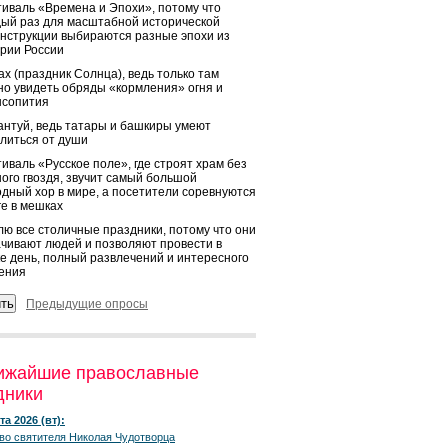
иваль «Времена и Эпохи», потому что
ый раз для масштабной исторической
нструкции выбираются разные эпохи из
рии России
х (праздник Солнца), ведь только там
о увидеть обряды «кормления» огня и
ысопития
нтуй, ведь татары и башкиры умеют
литься от души
иваль «Русское поле», где строят храм без
ого гвоздя, звучит самый большой
дный хор в мире, а посетители соревнуются
ге в мешках
ю все столичные праздники, потому что они
чивают людей и позволяют провести в
е день, полный развлечений и интересного
ения
Предыдущие опросы
ижайшие православные
дники
та 2026 (вт):
во святителя Николая Чудотворца