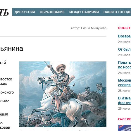
ДИСКУССИЯ
ОБРАЗОВАНИЕ
МЕЖДУ НАЦИЯМИ
НАШИ В ГОРОД
Автор: Елена Мишукова
СОБЫТ
Возвра
29 июля 
тьянина
От был
29 июля 
ный
Подать
по Рос
28 июля 
 восток
Москов
ских
сибиря
к
28 июля 
ркского
В Изма
 было
фестив
28 июля 
решил
ГАЛЕР
го
иковав