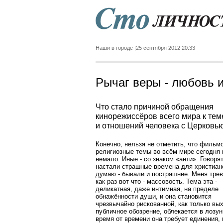
Наши в городе
25 сентября 2012 20:33
Рычаг веры - любовь и
Что стало причиной обращения
кинорежиссёров всего мира к тем
и отношений человека с Церковь
Конечно, нельзя не отметить, что фильм
религиозные темы во всём мире сегодня
немало. Иные - со знаком «анти». Говорят
настали страшные времена для христиан
думаю - бывали и пострашнее. Меня тре
как раз вот что - массовость. Тема эта -
деликатная, даже интимная, на пределе
обнажённости души, и она становится
чрезвычайно рискованной, как только вы
публичное обозрение, облекается в лозун
время от времени она требует единения, 