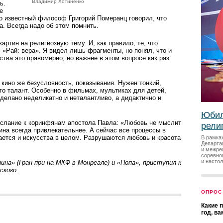
Владимир Хотиненко
ь.
е
о известный философ Григорий Померанц говорил, что
а. Всегда надо об этом помнить.
артин на религиозную тему. И, как правило, те, что
- «Рай: вера». Я видел лишь фрагменты, но понял, что и
ства это правомерно, но важнее в этом вопросе как раз
В кино же безусловность, показывания. Нужен тонкий,
го талант. Особенно в фильмах, мультиках для детей,
сделано неделикатно и неталантливо, а дидактично и
Юбил
Послание к коринфянам апостола Павла: «Любовь не мыслит
рели
на всегда привлекательнее. А сейчас все процессы в
ается и искусства в целом. Разрушаются любовь и красота
В рамка
Департа
и межре
соревно
и насто
на» (Гран-при на МКФ в Монреале) и «Попа», приступил к
ского.
ОПРОС
Какие 
год, в