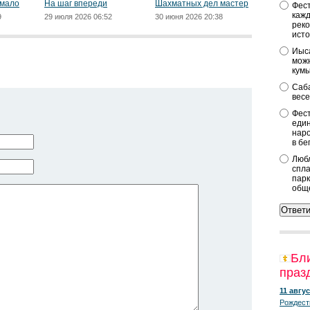
 мало
На шаг впереди
Шахматных дел мастер
Фест
кажд
9
29 июля 2026 06:52
30 июня 2026 20:38
реко
исто
Иыса
можн
кум
Саба
весе
Фест
един
наро
в бе
Любл
спла
парк
общ
Бл
праз
11 авгус
Рождест