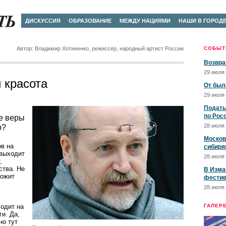
ДИСКУССИЯ
ОБРАЗОВАНИЕ
МЕЖДУ НАЦИЯМИ
НАШИ В ГОРОД
Автор: Владимир Хотиненко, режиссёр, народный артист России
СОБЫТ
Возвра
29 июля 
 красота
От был
29 июля 
Подать
по Рос
е веры
28 июля 
ю?
Москов
ов на
сибиря
 выходит
28 июля 
,
ства. Не
В Изма
вожит
фестив
28 июля 
ходит на
ГАЛЕР
ги. Да,
но тут