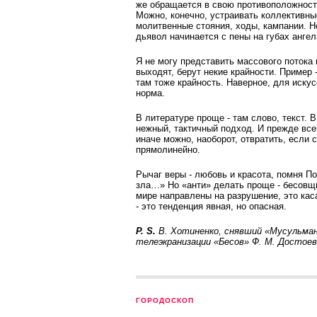
же обращается в свою противоположност
Можно, конечно, устраивать коллективны
молитвенные стояния, ходы, кампании. Н
дьявол начинается с пены на губах ангел
Я не могу представить массового потока к
выходят, берут некие крайности. Пример 
там тоже крайность. Наверное, для искус
норма.
В литературе проще - там слово, текст. 
нежный, тактичный подход. И прежде все
иначе можно, наоборот, отвратить, если 
прямолинейно.
Рычаг веры - любовь и красота, помня 
зла…» Но «анти» делать проще - бесовщи
мире направлены на разрушение, это кас
- это тенденция явная, но опасная.
P. S.
В. Хотиненко, снявший «Мусульмани
телеэкранизации «Бесов» Ф. М. Достоев
ГОРОДОСКОП