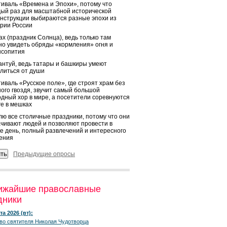
иваль «Времена и Эпохи», потому что
ый раз для масштабной исторической
нструкции выбираются разные эпохи из
рии России
х (праздник Солнца), ведь только там
о увидеть обряды «кормления» огня и
ысопития
нтуй, ведь татары и башкиры умеют
литься от души
иваль «Русское поле», где строят храм без
ого гвоздя, звучит самый большой
дный хор в мире, а посетители соревнуются
ге в мешках
ю все столичные праздники, потому что они
чивают людей и позволяют провести в
е день, полный развлечений и интересного
ения
Предыдущие опросы
ижайшие православные
дники
та 2026 (вт):
во святителя Николая Чудотворца