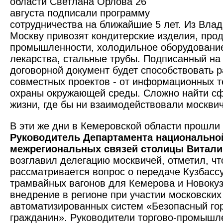
области Светлана Орлова 26
августа подписали программу
сотрудничества на ближайшие 5 лет. Из Вла
Москву привозят кондитерские изделия, про
промышленности, холодильное оборудование
лекарства, стальные трубы. Подписанный на
договорной документ будет способствовать 
совместных проектов - от информационных т
охраны окружающей среды. Сложно найти с
жизни, где бы ни взаимодействовали моск­ви
В эти же дни в Кемеровской области прошли
Руководитель Департамента национально
межрегиональных связей столицы Витали
возглавил делегацию москвичей, отметил, чт
рассматривается вопрос о передаче Кузбассу 
трамвайных вагонов для Кемерова и Новоку
внедрение в регионе при участии московских
автоматизированных систем «Безопасный го
гражданин». Руководители торгово-промышл