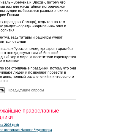
иваль «Времена и Эпохи», потому что
ый раз для масштабной исторической
нструкции выбираются разные эпохи из
рии России
х (праздник Солнца), ведь только там
о увидеть обряды «кормления» огня и
ысопития
нтуй, ведь татары и башкиры умеют
литься от души
иваль «Русское поле», где строят храм без
ого гвоздя, звучит самый большой
дный хор в мире, а посетители соревнуются
ге в мешках
ю все столичные праздники, потому что они
чивают людей и позволяют провести в
е день, полный развлечений и интересного
ения
Предыдущие опросы
ижайшие православные
дники
та 2026 (вт):
во святителя Николая Чудотворца