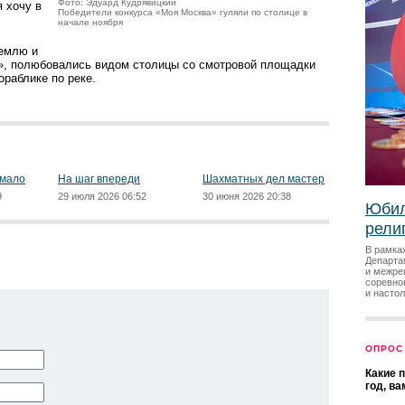
Фото: Эдуард Кудрявицкий
я хочу в
Победители конкурса «Моя Москва» гуляли по столице в
начале ноября
ремлю и
», полюбовались видом столицы со смотровой площадки
ораблике по реке.
 мало
На шаг впереди
Шахматных дел мастер
9
29 июля 2026 06:52
30 июня 2026 20:38
Юбил
рели
В рамка
Департа
и межре
соревно
и насто
ОПРОС
Какие 
год, в