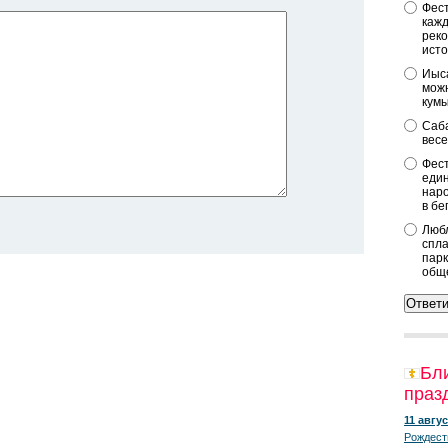
Фест
кажд
реко
исто
Иыса
можн
кум
Саба
весе
Фест
един
наро
в бе
Любл
спла
парк
общ
Бл
праз
11 авгус
Рождест