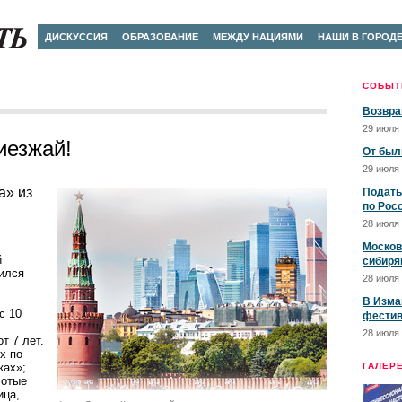
ДИСКУССИЯ
ОБРАЗОВАНИЕ
МЕЖДУ НАЦИЯМИ
НАШИ В ГОРОД
СОБЫТ
Возвра
29 июля 
иезжай!
От был
29 июля 
а» из
Подать
по Рос
28 июля 
Москов
й
сибиря
дился
28 июля 
В Изма
с 10
фестив
28 июля 
т 7 лет.
х по
ках»;
ГАЛЕР
лотые
ица,