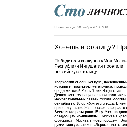
Наши в городе
20 ноября 2018 19:48
Хочешь в столицу? Пр
Победители конкурса «Моя Москв
Республики Ингушетия посетили
российскую столицу.
Творческий онлайн-конкурс, посвящённы
истории и традициям мегаполиса, прово
среди жителей Республики Ингушетия
Департаментом национальной политики и
межрегиональных связей города Москвы 
сентября по 10 октября этого года. В нём
приняли участие 265 человек в возрасте о
Всего было разыграно 15 путёвок на двои
следующим номинациям: «Москва в крас
фотоквест «Москва в моём городе»; «Зо
руки»; конкурс стихов «Дорогая моя стол