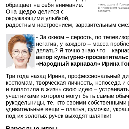
обращает на себя внимание.
Фото: архив И. Гонча
В «Народном карнава
Она щедро делится с
возраста
окружающими улыбкой,
радостным настроением, заразительным сме
- За окном – серость, по телевиз
негатив, у каждого – масса пробле
делать? Я точно знаю что – карна
автор культурно-просветительс
«Народный карнавал» Ирина Го
Три года назад Ирина, профессиональный ди
костюмам, творческая личность, непоседа и 
и воплотила в жизнь свою идею – устраивать
участниками которого могут быть самые об
рукодельницы, те, кто своими собственными 
удивительные вещи – платья, сумочки, украш
под их золотых ручек выходят шляпки!
Взрослые игры