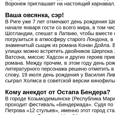
Воронеж приглашает на настоящий карнавал
Ваша овсянка, сэр!
В Риге уже 7 лет отмечают день рождения Ш
начале января гости со всего мира, в том чи
Шотландии, спешат в Латвию, чтобы вместе 
погрузиться в атмосферу старого Лондона, в
знаменитый сыщик из романа Конан Дойла. В
улицах можно встретить двойников Шерлока 
Ватсона, миссис Хадсон и других героев при
романа. Между прочим, в этом году день ро
литературного персонажа решено отметить 
слову, 19 июля день рождения у Василия Ли
сыграл Холмса в советской версии кинофил
Кому анекдот от Остапа Бендера?
В городе Козьмодемьянске (Республика Мари
проходит фестиваль «Бендериада». Судя по
Петрова «12 стульев», именно этот город ст