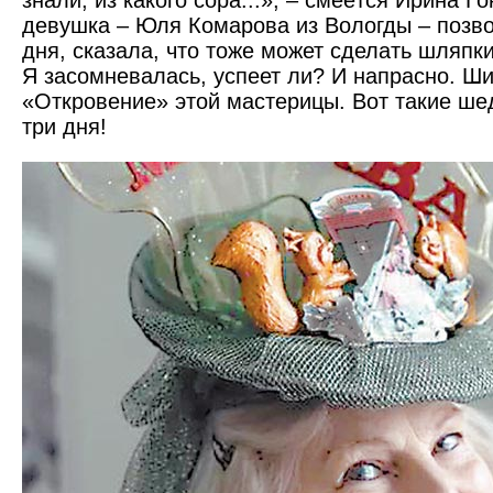
знали, из какого сора...», – смеётся Ирина Го
девушка – Юля Комарова из Вологды – позво
дня, сказала, что тоже может сделать шляпк
Я засомневалась, успеет ли? И напрасно. Ш
«Откровение» этой мастерицы. Вот такие ше
три дня!