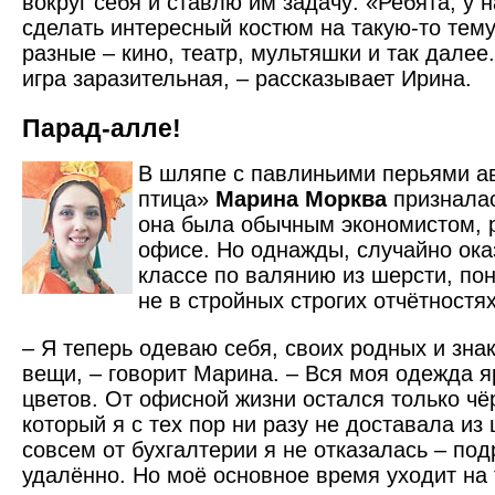
вокруг себя и ставлю им задачу: «Ребята, у 
сделать интересный костюм на такую-то тем
разные – кино, театр, мультяшки и так далее
игра заразительная, – рассказывает Ирина.
Парад-алле!
В шляпе с павлиньими перьями а
птица»
Марина Морква
признала
она была обычным экономистом,
офисе. Но однажды, случайно ока
классе по валянию из шерсти, по
не в стройных строгих отчётностях
– Я теперь одеваю себя, своих родных и зна
вещи, – говорит Марина. – Вся моя одежда я
цветов. От офисной жизни остался только чё
который я с тех пор ни разу не доставала из
совсем от бухгалтерии я не отказалась – по
удалённо. Но моё основное время уходит на 