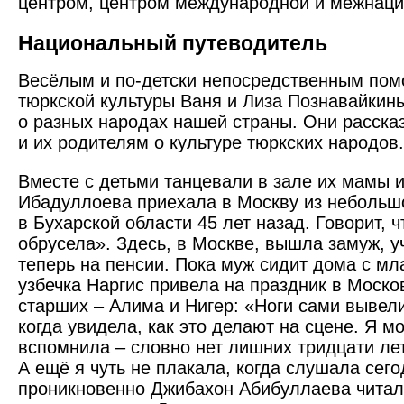
центром, центром международной и межнац
Национальный путеводитель
Весёлым и по-детски непосредственным пом
тюркской культуры Ваня и Лиза Познавайкины
о разных народах нашей страны. Они расск
и их родителям о культуре тюркских народов.
Вместе с детьми танцевали в зале их мамы и
Ибадуллоева приехала в Москву из небольш
в Бухарской области 45 лет назад. Говорит, 
обрусела». Здесь, в Москве, вышла замуж, у
теперь на пенсии. Пока муж сидит дома с м
узбечка Наргис привела на праздник в Моск
старших – Алима и Нигер: «Ноги сами вывели
когда увидела, как это делают на сцене. Я м
вспомнила – словно нет лишних тридцати ле
А ещё я чуть не плакала, когда слушала сего
проникновенно Джибахон Абибуллаева читал