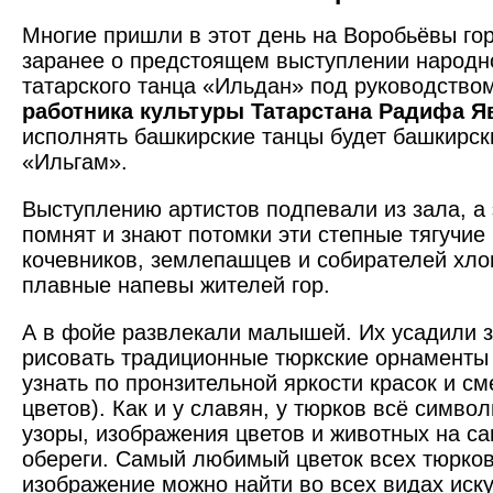
Многие пришли в этот день на Воробьёвы гор
заранее о предстоящем выступлении народн
татарского танца «Ильдан» под руководство
работника культуры Татарстана Радифа Я
исполнять башкирские танцы будет башкирск
«Ильгам».
Выступлению артистов подпевали из зала, а э
помнят и знают потомки эти степные тягучие
кочевников, землепашцев и собирателей хлоп
плавные напевы жителей гор.
А в фойе развлекали малышей. Их усадили з
рисовать традиционные тюркские орнаменты 
узнать по прон­зительной яркости красок и с
цветов). Как и у славян, у тюрков всё симво
узоры, изображения цветов и животных на с
обереги. Самый любимый цветок всех тюрков
изображение можно найти во всех видах иску