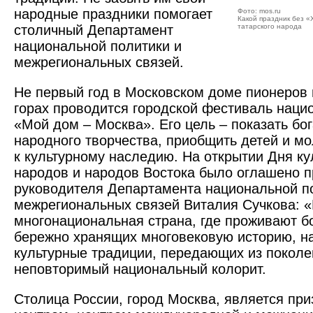
народные праздники помогает
Фото: mos.ru
Какой праздник без 
столичный Департамент
татарского народа
национальной политики и
межрегиональных связей.
Не первый год в Московском доме пионеров
горах проводится городской фестиваль наци
«Мой дом – Москва». Его цель – показать бог
народного творчества, приобщить детей и м
к культурному наследию. На открытии Дня ку
народов и народов Востока было оглашено п
руководителя Департамента национальной п
межрегиональных связей Виталия Сучкова: «
многонациональная страна, где проживают б
бережно хранящих многовековую историю, н
культурные традиции, передающих из поколе
неповторимый национальный колорит.
Столица России, город Москва, является пр