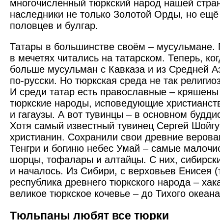
многочисленный тюркский народ нашей стра
наследники не только Золотой Орды, но ещё
половцев и булгар.
Татары в большинстве своём – мусульмане.
в мечетях читались на татарском. Теперь, ко
больше мусульман с Кавказа и из Средней Аз
по-русски. Но тюркская среда не так религио
И среди татар есть православные – кряшены 
тюркские народы, исповедующие христианств
и гагаузы. А вот тувинцы – в основном будд
Хотя самый известный тувинец Сергей Шойг
христианин. Сохранили свои древние верован
Тенгри и богиню небес Умай – самые малочи
шорцы, тофалары и алтайцы. С них, сибирски
и началось. Из Сибири, с верховьев Енисея (
республика древнего тюркского народа – хак
великое тюркское кочевье – до Тихого океана
Тюльпаны любят все тюрки