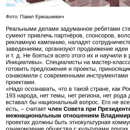
Фото: Павел Ермашкевич
Реальными делами задуманное ребятами стан
сумеют привлечь партнёров, спонсоров, воло
рекламную кампанию, наладят сотрудничест
заведениями, организуют продвижение идеи 
и т. д. Не бояться всего этого их и научили 
Инициативы». Специалисты на мастер-класса
готовить предложения и проекты, приносящи
ознакомили с современными инструментами
проектами.
«Надо осознавать, что в такой стране, как Ро
193 народа, нет темы, нет региона, нет рода 
вставал бы национальный вопрос. Его не все
есть, – считает
член Совета при Президент
межнациональным отношениям Владимир
проектах должны быть этнокультурная комму
ознакомление общества с культурами других