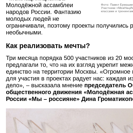
Молодёжной ассамблеи
Фото: Павел Ермашке
Участники «МежНацИн
народов России. Фантазию
классами и тренингам
молодых людей не
ограничивали, поэтому проекты получились 
необычными.
Как реализовать мечты?
Три месяца порядка 500 участ­ников из 20 мо
предлагали то, что на их взгляд укрепит ме
единство на территории Москвы. «Огромное 
для участия в проектах радует нас: каждая и
дело», – высказала мнение
председатель О
общественного движения «Молодёжная ас
России «Мы – россияне» Дина Громатикоп