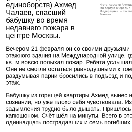
единоборств) Ахмед
Фото: соцсети Ахмед
«В первую очередь я 
Чалаев, спасший
Федерации», – считае
Чалаев
бабушку во время
недавнего пожара в
центре ­Москвы.
Вечером 21 февраля он со своими друзьями
этажного здания на Международной улице, г
кв. м вовсю полыхал пожар. Ребята услышали,
Они не смогли остаться равнодушными к тому
раздумывая парни бросились в подъезд и по
этаж.
Бабушку из горящей квартиры Ахмед вынес н
сознании, но уже плохо себя чувствовала. ­Из
задымления трудно было дышать. Пришлось
капюшоном. Счёт шёл на минуты. Всего в эт
одиннадцать по­страдавших и семь погибших.