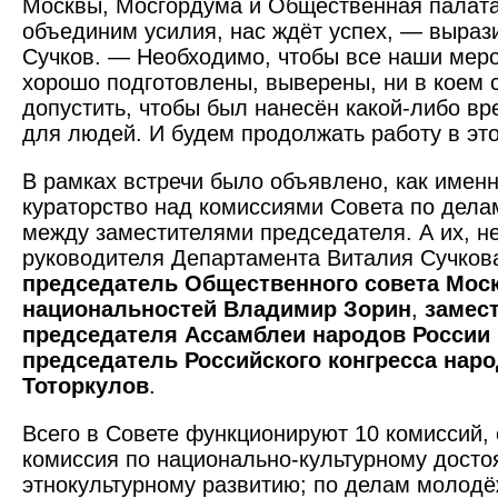
Москвы, Мосгордума и Общественная палата
объединим усилия, нас ждёт успех, — выраз
Сучков. — Необходимо, чтобы все наши мер
хорошо подготовлены, выверены, ни в коем 
допустить, чтобы был нанесён какой-либо в
для людей. И будем продолжать работу в эт
В рамках встречи было объявлено, как имен
кураторство над комиссиями Совета по дела
между заместителями председателя. А их, не
руководителя Департамента Виталия Сучкова
председатель Общественного совета Мос
национальностей Владимир Зорин
,
замес
председателя Ассамблеи народов России
председатель Российского конгресса наро
Тоторкулов
.
Всего в Совете функционируют 10 комиссий,
комиссия по национально-культурному досто
этнокультурному развитию; по делам молодё