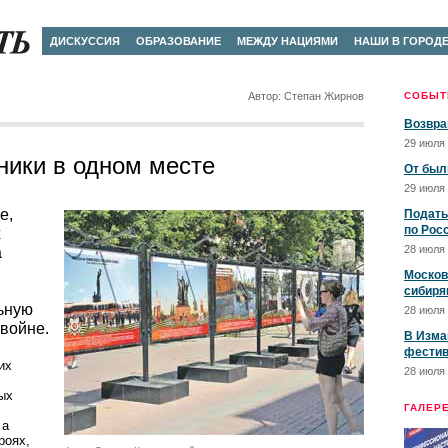
ДИСКУССИЯ
ОБРАЗОВАНИЕ
МЕЖДУ НАЦИЯМИ
НАШИ В ГОРОД
Автор: Степан Жирнов
СОБЫТ
Возвра
29 июля 
ники в одном месте
От был
29 июля 
е,
Подать
по Рос
х
28 июля 
а
Москов
сибиря
ьную
28 июля 
войне.
В Изма
фестив
их
28 июля 
ых
ГАЛЕР
 а
роях,