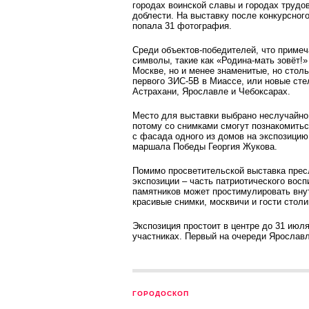
городах воинской славы и городах трудо
доблести. На выставку после конкурсног
попала 31 фотография.
Среди объектов-победителей, что примеч
символы, такие как «Родина-мать зовёт!
Москве, но и менее знаменитые, но стол
первого ЗИС-5В в Миассе, или новые сте
Астрахани, Ярославле и Чебоксарах.
Место для выставки выбрано неслучайно:
потому со снимками смогут познакомитьс
с фасада одного из домов на экс­позици
маршала Победы Георгия Жукова.
Помимо просветительской выставка прес
экспозиции – часть патриотического вос
памятников может простимулировать внут
красивые снимки, москвичи и гости стол
Экспозиция простоит в центре до 31 июл
участниках. Первый на очереди Ярославл
ГОРОДОСКОП