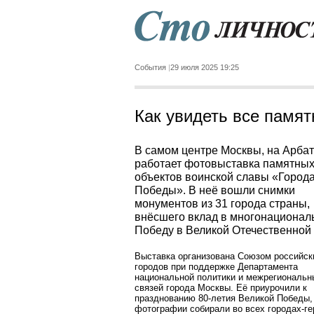
События
29 июля 2025 19:25
Как увидеть все памят
В самом центре Москвы, на Арбат
работает фотовыставка памятны
объектов воинской славы «Город
Победы». В неё вошли снимки
монументов из 31 города страны,
внёсшего вклад в многонационал
Победу в Великой Отечественной 
Выставка организована Союзом российск
городов при поддержке Департамента
национальной политики и межрегиональн
связей города Москвы. Её приурочили к
празднованию 80-летия Великой Победы,
фотографии собирали во всех городах-ге