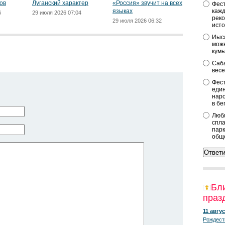
ов
Луганский характер
«Россия» звучит на всех
Фест
языках
кажд
6
29 июля 2026 07:04
реко
29 июля 2026 06:32
исто
Иыса
можн
кум
Саба
весе
Фест
един
наро
в бе
Любл
спла
парк
общ
Бл
праз
11 авгус
Рождест