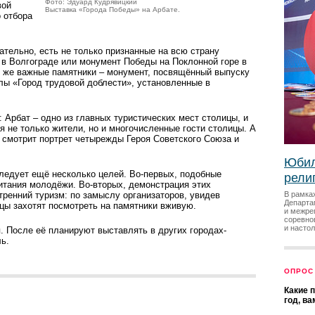
Фото: Эдуард Кудрявицкий
вой
Выставка «Города Победы» на Арбате.
о отбора
ательно, есть не только признанные на всю страну
» в Волгограде или монумент Победы на Поклонной горе в
ь же важные памятники – монумент, посвящённый выпуску
лы «Город трудовой доблести», установленные в
 Арбат – одно из главных туристических мест столицы, и
я не только жители, но и многочисленные гости столицы. А
ю смотрит портрет четырежды Героя Советского Союза и
Юбил
ледует ещё несколько целей. Во-первых, подобные
рели
питания молодёжи. Во-вторых, демонстрация этих
ренний туризм: по замыслу организаторов, увидев
В рамка
Департа
ицы захотят посмотреть на памятники вживую.
и межре
соревно
и насто
я. После её планируют выставлять в других городах-
ь.
ОПРОС
Какие 
год, в