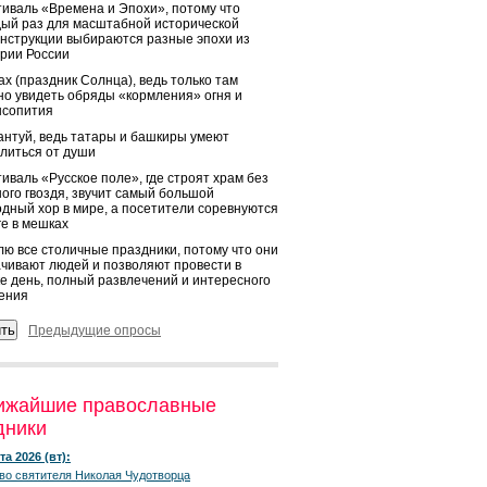
иваль «Времена и Эпохи», потому что
ый раз для масштабной исторической
нструкции выбираются разные эпохи из
рии России
х (праздник Солнца), ведь только там
о увидеть обряды «кормления» огня и
ысопития
нтуй, ведь татары и башкиры умеют
литься от души
иваль «Русское поле», где строят храм без
ого гвоздя, звучит самый большой
дный хор в мире, а посетители соревнуются
ге в мешках
ю все столичные праздники, потому что они
чивают людей и позволяют провести в
е день, полный развлечений и интересного
ения
Предыдущие опросы
ижайшие православные
дники
та 2026 (вт):
во святителя Николая Чудотворца