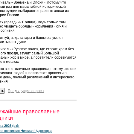
иваль «Времена и Эпохи», потому что
ый раз для масштабной исторической
нструкции выбираются разные эпохи из
рии России
х (праздник Солнца), ведь только там
о увидеть обряды «кормления» огня и
ысопития
нтуй, ведь татары и башкиры умеют
литься от души
иваль «Русское поле», где строят храм без
ого гвоздя, звучит самый большой
дный хор в мире, а посетители соревнуются
ге в мешках
ю все столичные праздники, потому что они
чивают людей и позволяют провести в
е день, полный развлечений и интересного
ения
Предыдущие опросы
ижайшие православные
дники
та 2026 (вт):
во святителя Николая Чудотворца