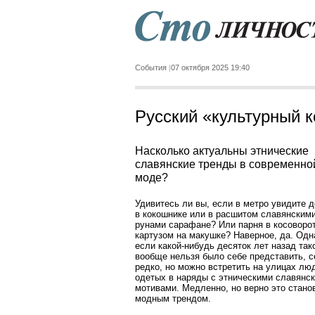
События
07 октября 2025 19:40
Русский «культурный к
Насколько актуальны этнические
славянские тренды в современно
моде?
Удивитесь ли вы, если в метро увидите 
в кокошнике или в расшитом славянским
рунами сарафане? Или парня в косоворот
картузом на макушке? Наверное, да. Одн
если какой-нибудь десяток лет назад так
вообще нельзя было себе представить, с
редко, но можно встретить на улицах лю
одетых в наряды с этническими славянс
мотивами. Медленно, но верно это стано
модным трендом.