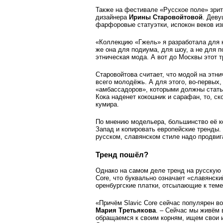
Также на фестивале «Русское поле» зрит
дизайнера
Ирин­ы Старовойтовой
. Деву
фарфоровые статуэтки, испоко­н веков и
«Коллекцию «Гжель» я разработала для к
же она для подиума, для шоу, а не для п
этническая мода. А вот до Москвы этот т
Старовойтова считает, что модой на этн
всего молодёжь. А для этого, во-первых,
«амбассадоров», которыми должны стать
Кока наденет кокошник и сарафан, то, ск
кумира.
По мнению модельера, большинство её к
Запад и копировать европейские тренды.
русском, славянском стиле надо продвиг
Тренд пошёл?
Однако на самом деле тренд на русскую 
Core, что буквально означает «славянски
оренбургские платки, отсылающие к теме
«Причём Slavic Core сейчас популярен в
Мария Третьякова
. – Сейчас мы живём 
обращаемся к своим корням, ищем свои и