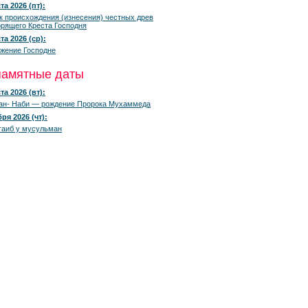
та 2026 (пт):
к происхождения (изнесения) честных древ
рящего Креста Господня
та 2026 (ср):
жение Господне
памятные даты
та 2026 (вт):
ан- Наби — рождение Пророка Мухаммеда
ря 2026 (чт):
гаиб у мусульман