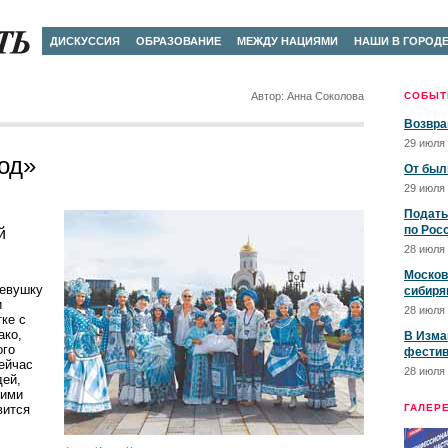
ДИСКУССИЯ
ОБРАЗОВАНИЕ
МЕЖДУ НАЦИЯМИ
НАШИ В ГОРОД
Автор: Анна Соколова
СОБЫТ
Возвра
29 июля 
од»
От был
29 июля 
Подать
по Рос
й
28 июля 
Москов
девушку
сибиря
и
28 июля 
ке с
ако,
В Изма
ого
фестив
ейчас
28 июля 
дей,
кими
вится
ГАЛЕР