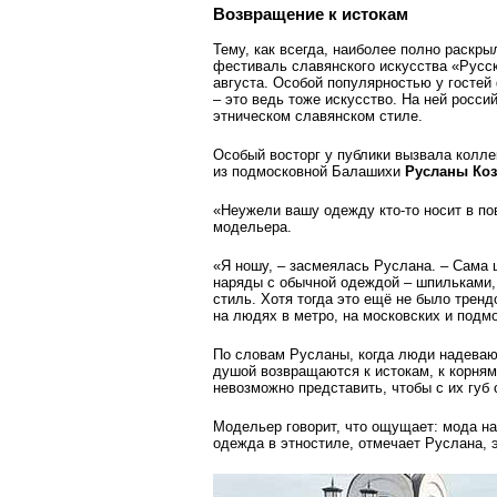
Возвращение к истокам
Тему, как всегда, наиболее полно раскры
фестиваль славянского искусства «Русск
августа. Особой популярностью у госте
– это ведь тоже искусство. На ней росс
этническом славянском стиле.
Особый восторг у публики вызвала колле
из подмосковной Балашихи
Русланы Ко
«Неужели вашу одежду кто-то носит в по
модельера.
«Я ношу, – засмеялась Руслана. – Сама ш
наряды с обычной одеждой – шпильками, 
стиль. Хотя тогда это ещё не было тренд
на людях в метро, на московских и подм
По словам Русланы, когда люди надеваю
душой возвращаются к истокам, к корням,
невозможно представить, чтобы с их губ
Модельер говорит, что ощущает: мода на
одежда в этно­стиле, отмечает Руслана, 