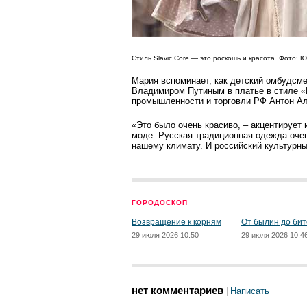
Стиль Slavic Core — это роскошь и красота. Фото:
Мария вспоминает, как дет­ский омбудсм
Владимиро­м Путины­м в платье в стиле 
промышленности и торговли РФ Антон Ал
«Это было очень красиво, – акцентирует 
моде. Русская традиционная одежда очен
нашему климату. И российский культурны
ГОРОДОСКОП
Возвращение к корням
От былин до бит
29 июля 2026 10:50
29 июля 2026 10:4
нет комментариев
Написать