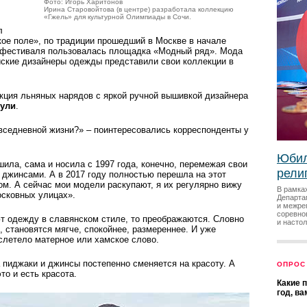
Фото: Игорь Харитонов
Ирина Старовойтова (в центре) разработала коллекцию
«Гжель» для культурной Олимпиады в Сочи.
л
ое поле», по традиции прошедший в Москве в начале
й фестиваля пользовалась площадка «Модный ряд». Мода
ийские дизайнеры одежды представили свои коллекции в
кция льняных нарядов с яркой ручной вышивкой дизайнера
зули
.
вседневной жизни?» – поинтересовались корреспонденты у
Юбил
ила, сама и носила с 1997 года, конечно, перемежая свои
рели
джинсами. А в 2017 году полностью перешла на этот
ом. А сейчас мои модели раскупают, я их регулярно вижу
В рамка
осковных улицах».
Департа
и межре
соревно
т одежду в славянском стиле, то преображаются. Словно
и насто
 становятся мягче, спокойнее, размереннее. И уже
 слетело матерное или хамское слово.
 пиджаки и джинсы постепенно сменяется на красоту. А
ОПРОС
это и есть красота.
Какие 
год, в