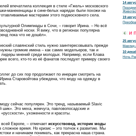
14 авгус
елей впечатлила коллекция в стиле «Гжель» московского
Праздни
шки-манекенщицы в сине-белых нарядах были похожи на
Животво
зготавливаемые мастерами этого подмосковного села.
19 авгус
Преобра
ультурной Олимпиады в Сочи, – говорит Ирина. – Но всё
овседневной носки. Я вижу, что в регионах популярна
и 
ренд пока что не дошёл».
25 авгус
ический славянский стиль нужно заинтересовывать прежде
Мавлид 
 нужны громкие имена – как самих модельеров, так и
10 декаб
 лидеры мнений среди молодых. Например, если Клава
Ночь Ра
орее всего, кто-то из её фанатов последует примеру своего
оллег до сих пор продолжают по инерции смотреть на
 Ирина Старовойтова убеждена, что моду на одежду в
ать.
моду сейчас популярен. Это тренд, называемый Slavic
й шик». Это меха, жемчуга, павловопосад­ские и
 «русскости», ухоженности и красоты.
о всей Европе, – отмечает
искусствовед, историк моды
в сложное время. Но кризис – это толчок к развитию. Мы
стоки и начинаем понимать, как прекрасна наша страна.