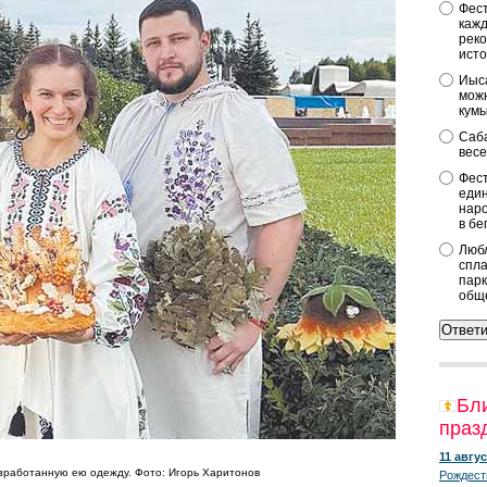
Фест
кажд
реко
исто
Иыса
можн
кум
Саба
весе
Фест
един
наро
в бе
Любл
спла
парк
общ
Бл
праз
11 авгус
азработанную ею одежду. Фото: Игорь Харитонов
Рождест