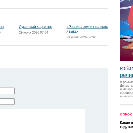
ов
Луганский характер
«Россия» звучит на всех
языках
6
29 июля 2026 07:04
29 июля 2026 06:32
Юбил
рели
В рамка
Департа
и межре
соревно
и насто
ОПРОС
Какие 
год, в