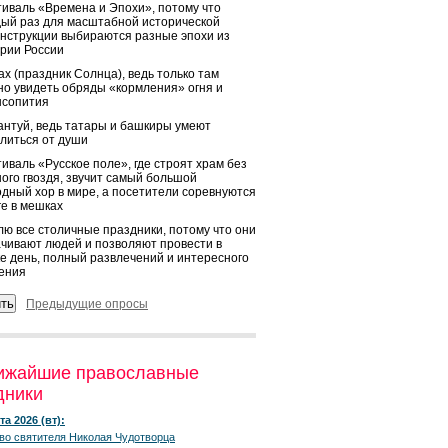
иваль «Времена и Эпохи», потому что
ый раз для масштабной исторической
нструкции выбираются разные эпохи из
рии России
х (праздник Солнца), ведь только там
о увидеть обряды «кормления» огня и
ысопития
нтуй, ведь татары и башкиры умеют
литься от души
иваль «Русское поле», где строят храм без
ого гвоздя, звучит самый большой
дный хор в мире, а посетители соревнуются
ге в мешках
ю все столичные праздники, потому что они
чивают людей и позволяют провести в
е день, полный развлечений и интересного
ения
Предыдущие опросы
ижайшие православные
дники
та 2026 (вт):
во святителя Николая Чудотворца