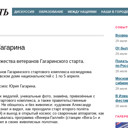
ДИСКУССИЯ
ОБРАЗОВАНИЕ
МЕЖДУ НАЦИЯМИ
НАШИ В ГОРОД
СОБЫТ
Возвра
29 июля 
Гагарина
От был
29 июля 
ества ветеранов Гагаринского старта.
Подать
по Рос
28 июля 
нов Гагаринского стартового комплекса космодрома
ском доме национальностей с 1 по 5 апреля.
Москов
сибиря
осмос Юрия Гагарина.
28 июля 
х медалей, уникальные фото, знамёна, привезённые с
В Изма
тартового комплекса, а также правительственные
фестив
. Не обошлось и без живописи: художник Александр
28 июля 
знал и видел, как проходили старт второго полёта
) и выход в открытый космос со сварочным аппаратом, как
ГАЛЕР
вывалась программа «Венера-Галлей» (станции «Вега-1» и
азил в своих живописных полотнах.