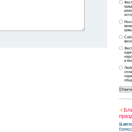
Фест
кажд
реко
исто
Иыса
можн
кум
Саба
весе
Фест
един
наро
в бе
Любл
спла
парк
общ
Бл
праз
11 авгус
Рождест