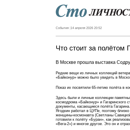
События
14 апреля 2026 20:52
Что стоит за полётом 
В Москве прошла выставка Содруж
Редкие вещи из личных коллекций ветера
«Байконур» можно было увидеть в Москов
Показ их посвятили 65-летию полёта в к
Здесь были и личные коллекции памятны
космодрома «Байконур» и Гагаринского с
документы, касающиеся полёта Гагарина
Ягодкин работал в ЦУПе, поэтому близко 
женщины-космонавта (Светланы Савицкой
готовили к полёту «Буран», как реализо
«Вега-2») и многое другое. Это он и отр