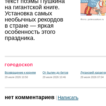
текст поэмы Пушкина
на гигантской книге.
Установка самых
необычных рекордов
Фото: polerusskoe.ru
в стране — яркая
особенность этого
праздника.
ГОРОДОСКОП
Возвращение к корням
От былин до битов
Луганский характе
29 июля 2026 10:50
29 июля 2026 10:46
29 июля 2026 07:04
нет комментариев
Написать