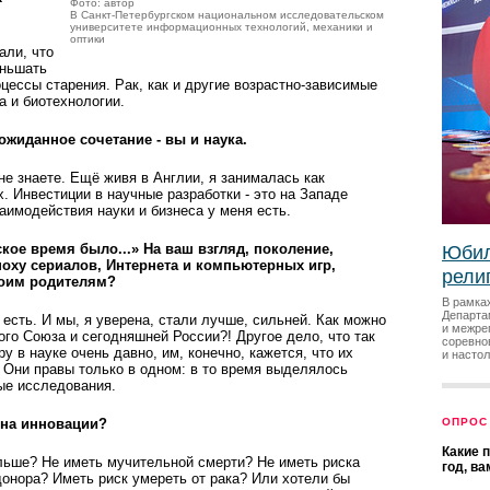
Фото: автор
В Санкт-Петербургском национальном исследовательском
университете информационных технологий, механики и
оптики
али, что
еньшать
ессы старения. Рак, как и другие возрастно-зависимые
а и биотехнологии.
еожиданное сочетание - вы и наука.
не знаете. Ещё живя в Англии, я занималась как
. Инвестиции в научные разработки - это на Западе
аимодействия науки и бизнеса у меня есть.
ское время было...» На ваш взгляд, поколение,
Юбил
поху сериалов, Интернета и компьютерных игр,
рели
воим родителям?
В рамка
Департа
ы есть. И мы, я уверена, стали лучше, сильней. Как можно
и межре
ого Союза и сегодняшней России?! Другое дело, что так
соревно
у в науке очень давно, им, конечно, кажется, что их
и насто
 Они правы только в одном: в то время выделялось
ые исследования.
 на инновации?
ОПРОС
Какие 
ольше? Не иметь мучительной смерти? Не иметь риска
год, в
донора? Иметь риск умереть от рака? Или хотели бы