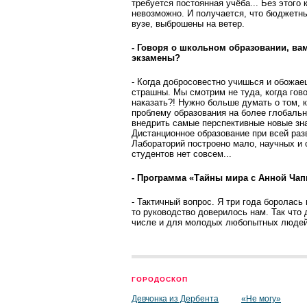
требуется постоянная учёба... Без этог
невозможно. И получается, что бюджетны
вузе, выброшены на ветер.
- Говоря о школьном образовании, ва
экзамены?
- Когда добросовестно учишься и обожае
страшны. Мы смотрим не туда, когда гово
наказать?! Нужно больше думать о том, к
проблему образования на более глобально
внедрить самые перспективные новые зна
Дистанционное образование при всей разв
Лабораторий построено мало, научных и
студентов нет совсем...
- Программа «Тайны мира с Анной Чап
- Тактичный вопрос. Я три года боролась
то руководство доверилось нам. Так что 
числе и для молодых любопытных людей
ГОРОДОСКОП
Девчонка из Дербента
«Не могу»