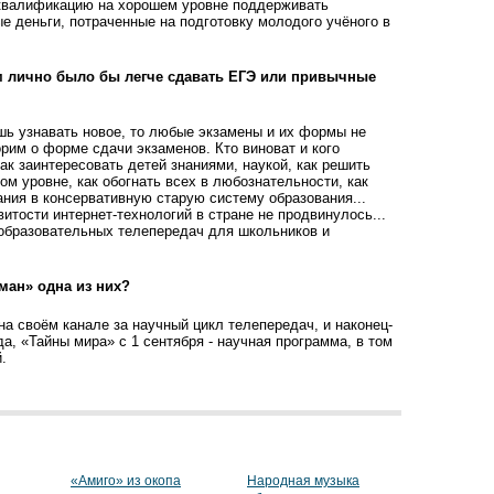
о квалификацию на хорошем уровне поддерживать
е деньги, потраченные на подготовку молодого учёного в
м лично было бы легче сдавать ЕГЭ или привычные
шь узнавать новое, то любые экзамены и их формы не
рим о форме сдачи экзаменов. Кто виноват и кого
ак заинтересовать детей знаниями, наукой, как решить
м уровне, как обогнать всех в любознательности, как
ния в консервативную старую систему образования...
итости интернет-технологий в стране не продвинулось...
 образовательных телепередач для школьников и
ман» одна из них?
 на своём канале за научный цикл телепередач, и наконец-
да, «Тайны мира» с 1 сентября - научная программа, в том
.
«Амиго» из окопа
Народная музыка