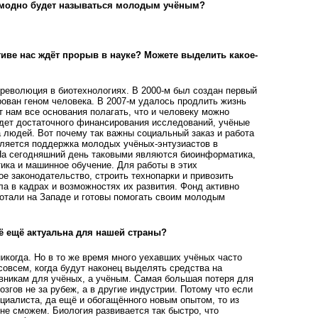
да модно будет называться молодым учёным?
тиве нас ждёт прорыв в науке? Можете выделить какое-
 революция в биотехнологиях. В 2000-м был создан первый
рован геном человека. В 2007-м удалось продлить жизнь
ёт нам все основания полагать, что и человеку можно
удет достаточного финансирования исследований, учёные
а людей. Вот почему так важны социальный заказ и работа
ляется поддержка молодых учёных-энтузиастов в
На сегодняшний день таковыми являются биоинформатика,
ика и машинное обучение. Для работы в этих
е законодательство, строить технопарки и привозить
ла в кадрах и возможностях их развития. Фонд активно
ботали на Западе и готовы помогать своим молодым
сё ещё актуальна для нашей страны?
никогда. Но в то же время много уехавших учёных часто
совсем, когда будут наконец выделять средства на
никам для учёных, а учёным. Самая большая потеря для
озгов не за рубеж, а в другие индустрии. Потому что если
циалиста, да ещё и обогащённого новым опытом, то из
не сможем. Биология развивается так быстро, что