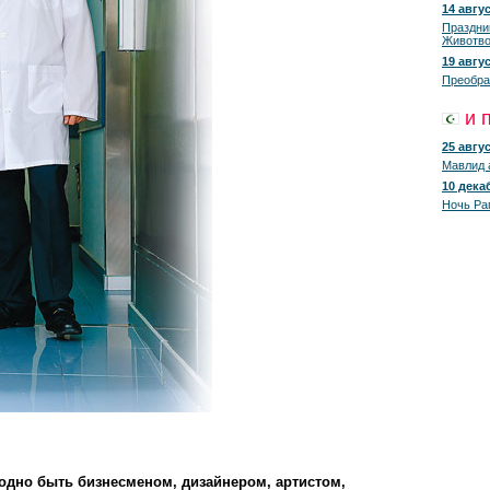
14 авгус
Праздни
Животво
19 авгус
Преобра
и 
25 авгус
Мавлид 
10 декаб
Ночь Ра
модно быть бизнесменом, дизайнером, артистом,