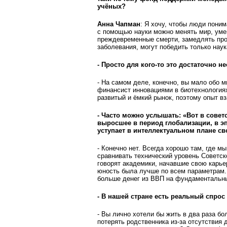
учёных?
Анна Чапман
: Я хочу, чтобы люди поним
с помощью науки можно менять мир, ум
преждевременные смерти, замедлять проц
заболевания, могут победить только наук
- Просто для кого-то это достаточно н
- На самом деле, конечно, вы мало обо м
финансист инновациями в биотехнологиях
развитый и ёмкий рынок, поэтому опыт вз
- Часто можно услышать: «Вот в совет
выросшее в период глобализации, в э
уступает в интеллектуальном плане с
- Конечно нет. Всегда хорошо там, где м
сравнивать технический уровень Советск
говорят академики, начавшие свою карьер
юность была лучше по всем параметрам.
больше денег из ВВП на фундаментальн
- В нашей стране есть реальный спрос
- Вы лично хотели бы жить в два раза б
потерять родственника из-за отсутствия 