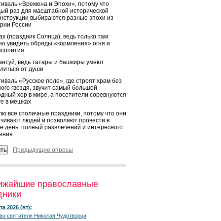
иваль «Времена и Эпохи», потому что
ый раз для масштабной исторической
нструкции выбираются разные эпохи из
рии России
х (праздник Солнца), ведь только там
о увидеть обряды «кормления» огня и
ысопития
нтуй, ведь татары и башкиры умеют
литься от души
иваль «Русское поле», где строят храм без
ого гвоздя, звучит самый большой
дный хор в мире, а посетители соревнуются
ге в мешках
ю все столичные праздники, потому что они
чивают людей и позволяют провести в
е день, полный развлечений и интересного
ения
Предыдущие опросы
ижайшие православные
дники
та 2026 (вт):
во святителя Николая Чудотворца