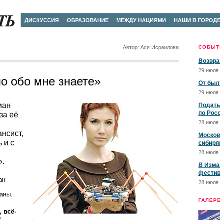
ДИСКУССИЯ
ОБРАЗОВАНИЕ
МЕЖДУ НАЦИЯМИ
НАШИ В ГОРОД
Автор: Ася Исраилова
СОБЫТ
Возвра
29 июля 
о обо мне знаете»
От был
29 июля 
ман
Подать
по Рос
за её
28 июля 
нсист,
Москов
 и с
сибиря
28 июля 
».
В Изма
фестив
ан
28 июля 
аны.
ГАЛЕР
 всё-
х