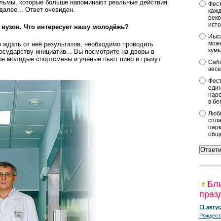
ильмы, которые больше напоминают реальные действия
Фест
 далее... Ответ очевиден.
кажд
реко
исто
и вузов. Что интересует нашу молодёжь?
Иыса
можн
о ждать от неё результатов, необходимо проводить
кум
сударству инициатив... Вы посмотрите на дворы в
ые молодые спортсмены и учёные пьют пиво и грызут
Саба
весе
Фест
един
наро
в бе
Любл
спла
парк
общ
Бл
праз
11 авгус
Рождест