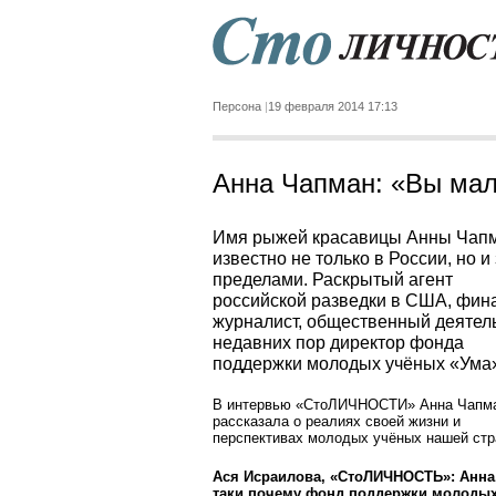
Персона
19 февраля 2014 17:13
Анна Чапман: «Вы мал
Имя рыжей красавицы Анны Чап
известно не только в России, но и 
пределами. Раскрытый агент
российской разведки в США, фина
журналист, общественный деятель
недавних пор директор фонда
поддержки молодых учёных «Ума
В интервью «СтоЛИЧНОСТИ» Анна Чапм
рассказала о реалиях своей жизни и
перспективах молодых учёных нашей стр
Ася Исраилова, «СтоЛИЧНОСТЬ»: Анна,
таки почему фонд поддержки молоды