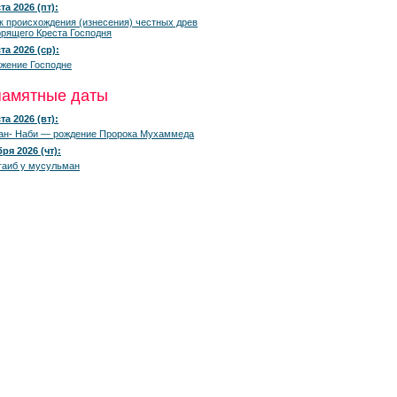
та 2026 (пт):
к происхождения (изнесения) честных древ
рящего Креста Господня
та 2026 (ср):
жение Господне
памятные даты
та 2026 (вт):
ан- Наби — рождение Пророка Мухаммеда
ря 2026 (чт):
гаиб у мусульман