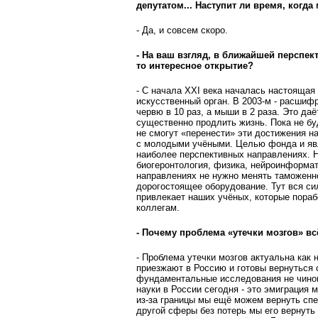
депутатом... Наступит ли время, ког
- Да, и совсем скоро.
- На ваш взгляд, в ближайшей перспек
то интересное открытие?
- С начала XXI века началась настоящая
искусственный орган. В 2003-м - расшиф
червю в 10 раз, а мыши в 2 раза. Это да
существенно продлить жизнь. Пока не б
не смогут «перенести» эти достижения н
с молодыми учёными. Целью фонда и яв
наиболее перспективных направлениях. 
биогеронтология, физика, нейроинформат
направлениях не нужно менять таможенно
дорогостоящее оборудование. Тут вся си
привлекает наших учёных, которые пора
коллегам.
- Почему проблема «утечки мозгов» в
- Проблема утечки мозгов актуальна как 
приезжают в Россию и готовы вернуться 
фундаментальные исследования не чинов
науки в России сегодня - это эмиграция м
из-за границы мы ещё можем вернуть спе
другой сферы без потерь мы его вернуть 