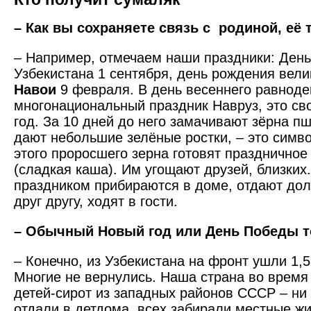
– Как вы сохраняете связь с родиной, её
– Например, отмечаем наши праздники: День
Узбекистана 1 сентября, день рождения вели
Навои
9 февраля. В день весеннего равнод
многонациональный праздник Навруз, это св
год. За 10 дней до него замачивают зёрна п
дают небольшие зелёные ростки, – это симво
этого проросшего зерна готовят праздничное
(сладкая каша). Им угощают друзей, близких
праздником прибираются в доме, отдают до
друг другу, ходят в гости.
– Обычный Новый год или День Победы т
– Конечно, из Узбекистана на фронт ушли 1,5
Многие не вернулись. Наша страна во врем
детей-сирот из западных районов СССР – ни 
отдали в детдома, всех забирали местные жи