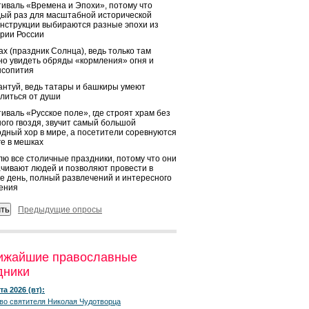
иваль «Времена и Эпохи», потому что
ый раз для масштабной исторической
нструкции выбираются разные эпохи из
рии России
х (праздник Солнца), ведь только там
о увидеть обряды «кормления» огня и
ысопития
нтуй, ведь татары и башкиры умеют
литься от души
иваль «Русское поле», где строят храм без
ого гвоздя, звучит самый большой
дный хор в мире, а посетители соревнуются
ге в мешках
ю все столичные праздники, потому что они
чивают людей и позволяют провести в
е день, полный развлечений и интересного
ения
Предыдущие опросы
ижайшие православные
дники
та 2026 (вт):
во святителя Николая Чудотворца