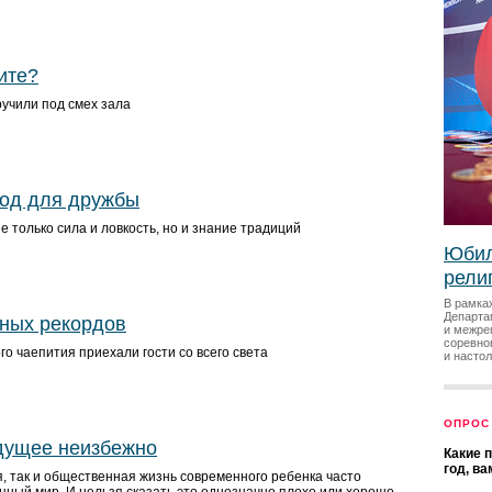
ите?
ручили под смех зала
вод для дружбы
 только сила и ловкость, но и знание традиций
Юбил
рели
В рамка
Департа
ных рекордов
и межре
соревно
о чаепития приехали гости со всего света
и насто
ОПРОС
дущее неизбежно
Какие 
год, в
, так и общественная жизнь современного ребенка часто