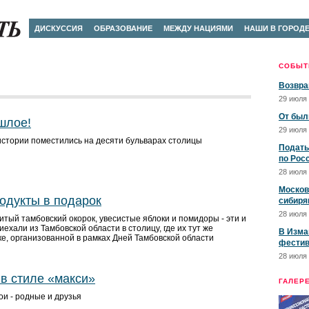
ДИСКУССИЯ
ОБРАЗОВАНИЕ
МЕЖДУ НАЦИЯМИ
НАШИ В ГОРОД
СОБЫТ
Возвра
29 июля 
От был
шлое!
29 июля 
истории поместились на десяти бульварах столицы
Подать
по Рос
28 июля 
Москов
одукты в подарок
сибиря
28 июля 
тый тамбовский окорок, увесистые яблоки и помидоры - эти и
иехали из Тамбовской области в столицу, где их тут же
В Изма
е, организованной в рамках Дней Тамбовской области
фестив
28 июля 
в стиле «макси»
ГАЛЕР
ои - родные и друзья