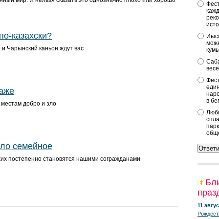
нный мир. И нельзя сказать это однозначно плохо или хорошо
Фест
кажд
реко
исто
 по-казахски?
Иыса
можн
 и Чарынский каньон ждут вас
кум
Саба
весе
Фест
един
раже
наро
в бе
 местам добро и зло
Любл
спла
парк
общ
ело семейное
их постепенно становятся нашими согражданами
Бл
праз
11 авгус
Рождест