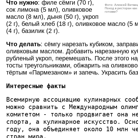
Что нужно
: филе сёмги (70 г),
Фото: Алексей Витви
сок лимона (5 мл), оливковое
Поход в ресторан как
готовки?
масло (8 мл), дыня (50 г), укроп
(2 г), белый хлеб (18 г), оливковое масло (5
(4 г), базилик (2 г).
Что делать
: сёмгу нарезать кубиком, запра
оливковым маслом. Добавить нарезанную ку
рубленый укроп, перемешать. После этого на
тосты треугольниками, обжарить на оливков
тёртым «Пармезаном» и запечь. Украсить ба
Интересные факты
Всемирную ассоциацию кулинарных соо
можно сравнить с Международным олим
комитетом - только продвигает она н
спорта, а кулинарное искусство. Осн
году, она объединяет около 10 млн ч
стран мира.