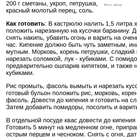
200 г сметаны, укроп, петрушка,
Фото: автор
красный молотый перец, соль.
Как готовить
: В кастрюлю налить 1,5 литра 
положить нарезанную на кусочки баранину. Д
снять накипь, убавить огонь и варить на оче
час. Кипение должно быть чуть заметным, ин
мутным. Морковь, корень петрушки, сладкий 
нарезать соломкой, лук - кубиками. С помидо
предварительно ошпарив кипятком, и также 
кубиками.
Рис промыть, фасоль вымыть и нарезать кусо
готовый бульон положить рис, морковь, корен
фасоль. Довести до кипения и готовить на сл
Затем добавить помидоры, посолить и варить
В отдельной посуде квас довести до кипения 
Готовить 5 минут на медленном огне, припр
острым перцем и чесноком. Снять с огня, дат