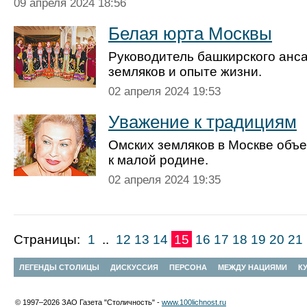
09 апреля 2024 18:56
Белая юрта Москвы
Руководитель башкирского анса
земляков и опыте жизни.
02 апреля 2024 19:53
Уважение к традициям
Омских земляков в Москве объ
к малой родине.
02 апреля 2024 19:35
Страницы:
1
..
12
13
14
15
16
17
18
19
20
21
ЛЕГЕНДЫ СТОЛИЦЫ
ДИСКУССИЯ
ПЕРСОНА
МЕЖДУ НАЦИЯМИ
К
© 1997–2026 ЗАО Газета "Столичность" -
www.100lichnost.ru