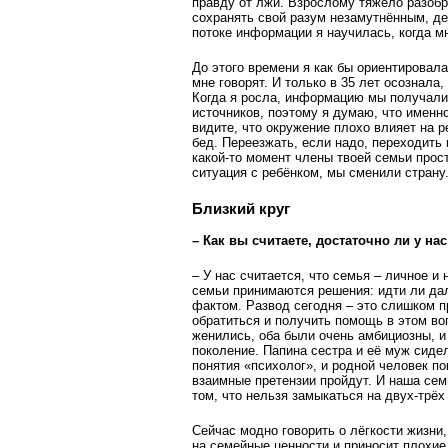
правду от лжи. Взрослому тяжело разобра
сохранять свой разум незамутнённым, д
потоке информации я научилась, когда м
До этого времени я как бы ориентировалас
мне говорят. И только в 35 лет осознала,
Когда я росла, информацию мы получали и
источников, поэтому я думаю, что именн
видите, что окружение плохо влияет на ре
бед. Переезжать, если надо, переходить 
какой-то момент члены твоей семьи прост
ситуация с ребёнком, мы сменили страну
Близкий круг
– Как вы считаете, достаточно ли у н
– У нас считается, что семья – личное и
семьи принимаются решения: идти ли дал
фактом. Развод сегодня – это слишком п
обратиться и получить помощь в этом во
женились, оба были очень амбициозны, и
поколение. Папина сестра и её муж сидел
понятия «психолог», и родной человек по
взаимные претензии пройдут. И наша семь
том, что нельзя замыкаться на двух-трёх
Сейчас модно говорить о лёгкости жизни,
на семейные ценности и приносит плохие