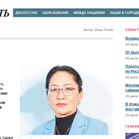
ДИСКУССИЯ
ОБРАЗОВАНИЕ
МЕЖДУ НАЦИЯМИ
НАШИ В ГОРОД
Автор: Илья Титов
СОБЫТ
Возвра
29 июля 
От был
29 июля 
Подать
по Рос
28 июля 
ти,
Москов
из
сибиря
член
28 июля 
еля
В Изма
е
фестив
28 июля 
ГАЛЕР
а также