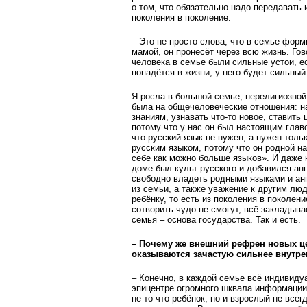
о том, что обязательно надо передавать 
поколения в поколение.
– Это не просто слова, что в семье форм
мамой, он пронесёт через всю жизнь. Гов
человека в семье были сильные устои, е
попадётся в жизни, у него будет сильный
Я росла в большой семье, нерелигиозной
была на обще­человеческие отношения: на
знаниям, узнавать что-то новое, ставить 
потому что у нас он был настоящим глав
что русский язык не нужен, а нужен толь
русским языком, потому что он родной на
себе как можно больше языков». И даже к
доме был культ русского и добавился анг
свободно владеть родными языками и анг
из семьи, а также уважение к другим лю
ребёнку, то есть из поколения в поколе
сотворить чудо не смогут, всё закладыв
семья – основа государства. Так и есть.
– Почему же внешний рефрен новых цен
оказываются зачастую сильнее внутре
– Конечно, в каждой семье всё индивид
эпицентре огромного шквала информации,
не то что ребёнок, но и взрослый не все