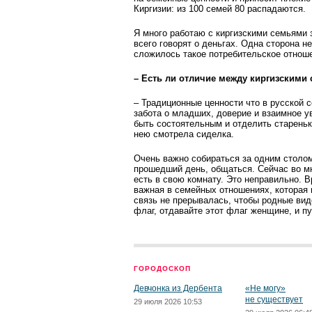
Киргизии: из 100 семей 80 распадаются.
Я много работаю с киргиз­скими семьями 
всего говорят о день­гах. Одна сторона 
сложилось такое потребительское отношен
– Есть ли отличие между киргизскими
– Традиционные ценности что в русской с
забота о младших, доверие и взаимное ув
быть сос­тоятельным и отделить стареньк
нею смотрела сиделка.
Очень важно собираться за одним столом
прошедший день, общаться. Сейчас во мн
есть в свою комнату. Это неправильно. 
важная в семейных отношениях, которая 
связь не прерывалась, чтобы родные вид
флаг, отдавайте этот флаг женщине, и пу
ГОРОДОСКОП
Девчонка из Дербента
«Не могу»
не существует
29 июля 2026 10:53