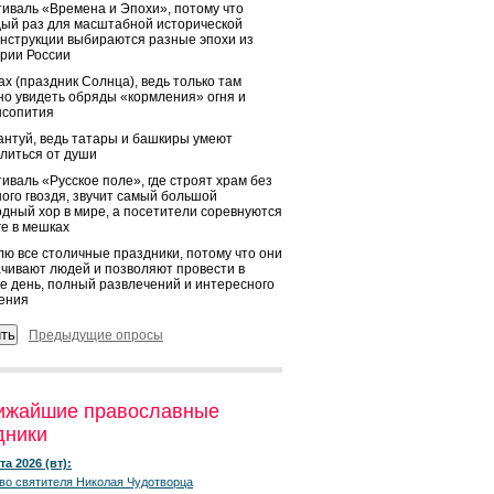
иваль «Времена и Эпохи», потому что
ый раз для масштабной исторической
нструкции выбираются разные эпохи из
рии России
х (праздник Солнца), ведь только там
о увидеть обряды «кормления» огня и
ысопития
нтуй, ведь татары и башкиры умеют
литься от души
иваль «Русское поле», где строят храм без
ого гвоздя, звучит самый большой
дный хор в мире, а посетители соревнуются
ге в мешках
ю все столичные праздники, потому что они
чивают людей и позволяют провести в
е день, полный развлечений и интересного
ения
Предыдущие опросы
ижайшие православные
дники
та 2026 (вт):
во святителя Николая Чудотворца