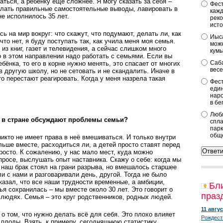
ться, а ребёнку ещё сложнее. Я могу сказать за себя –
Фест
елать правильные самостоятельные выводы, лавировать в
кажд
не исполнилось 35 лет.
реко
исто
ь на мир вокруг: что скажут, что подумают, делать ли, как
Иыса
 что нет, я буду поступать так, как учила меня моя семья.
можн
з книг, газет и телевидения, а сейчас слишком много
кум
о в этом направлении надо работать с семьями. Если вы
Саба
бёнка, то его в корне нужно менять, это спасает от многих
весе
в другую школу, но не сетовать и не скандалить. Иначе в
о перестают реагировать. Когда у меня назрела такая
Фест
.
един
наро
в бе
Любл
ас в стране обсуждают проблемы семьи?
спла
парк
общ
 никто не имеет права в неё вмешиваться. И только внутри
ьше вместе, расходиться ли, а детей просто ставят перед
росто. К сожалению, у нас мало мест, куда можно
просе, выслушать опыт наставника. Скажу о себе: когда мы
 наш брак стоял на грани разрыва, но вмешалось старшее
и с нами и разговаривали день, другой. Тогда не было
казал, что все наши трудности временные, а амбиции,
Бл
я сохранилась – мы вместе около 30 лет. Это говорит о
праз
 людях. Семья – это круг родст­венников, родных людей.
11 авгус
 о том, что нужно делать всё для себя. Это плохо влияет
Рождест
 плоды. Взять, к примеру, сегодняшнюю статистику