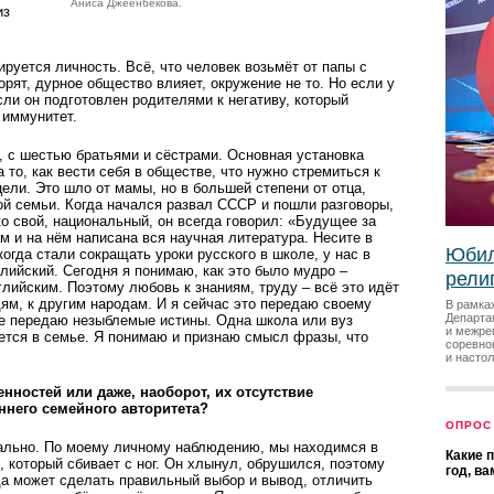
Аниса Джеенбекова.
из
ируется личность. Всё, что человек возьмёт от папы с
орят, дурное общество влияет, окружение не то. Но если у
сли он подготовлен родителями к негативу, который
 иммунитет.
, с шестью брать­ями и сёстрами. Основная установка
 то, как вести себя в обществе, что нужно стремиться к
цели. Это шло от мамы, но в большей степени от отца,
ой семьи. Когда начался развал СССР и пошли разговоры,
ко свой, национальный, он всегда говорил: «Будущее за
м и на нём написана вся научная литература. Несите в
Юбил
огда стали сокращать уроки рус­ского в школе, у нас в
лийский. Сегодня я понимаю, как это было мудро –
рели
лийским. Поэтому любовь к знаниям, труду – всё это идёт
дям, к другим народам. И я сейчас это передаю своему
В рамка
Департа
ние передаю незыблемые истины. Одна школа или вуз
и межре
ается в семье. Я понимаю и признаю смысл фразы, что
соревно
и насто
ностей или даже, наоборот, их отсутствие
ннего семейного авторитета?
ОПРОС
уально. По моему личному наблюдению, мы находимся в
Какие 
 который сбивает с ног. Он хлынул, обрушился, поэтому
год, в
гда может сделать правильный выбор и вывод, отличить