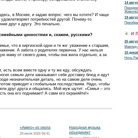
14 авгус
Праздни
Животво
здесь, в Москве, и задаю вопрос: чего вы хотите? И чаще
19 авгус
не удовлетворяет потребностей другой. Почему-то
Преобра
ие друг к другу. Это ­печально.
и 
 семейными ценностями и, скажем, русскими?
25 авгус
емье, что в киргизской одни и те же: уважение к старшим,
Мавлид 
ажение. А забота о родителях первична. У нас нельзя
10 декаб
ую маму от своего дома, чтобы она жила отдельно, а за
Ночь Ра
, есть всем вместе одну и ту же еду, обсуждать
огих семьях дети заказывают себе доставку блюд и идут
Вроде незначительная деталь, но на самом деле очень
потом приводит к глобальным последствиям. Надо, чтобы
ели друг друга и общались. Мой муж шутит: «Семья – это
сть она его поднимает! А сами его охраняйте!»
«Амиго» из окопа
Народная музыка
объединяет
29 июля 2026 06:41