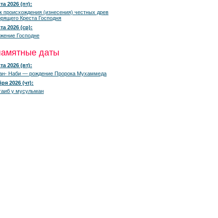
та 2026 (пт):
к происхождения (изнесения) честных древ
рящего Креста Господня
та 2026 (ср):
жение Господне
памятные даты
та 2026 (вт):
ан- Наби — рождение Пророка Мухаммеда
ря 2026 (чт):
гаиб у мусульман