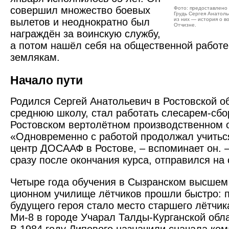
совершил множе­ство боевых
Фото: предоставлено
Грудь Сергея Анатоль
вылетов и неоднократно был
из них — история о в
Отчизне.
награждён за воинскую службу,
а потом нашёл себя на общественной работе
землякам.
Начало пути
Родился Сергей Анатольевич в Ростовской о
среднюю школу, стал работать слесарем-сб
Ростовском вертолётном производственном 
«Одновременно с работой продолжал учитьс
центр ДОСААФ в Ростове, – вспоминает он. – 
сразу после окончания курса, отправился на
Четыре года обучения в Сызранском высшем
ционном училище лётчиков прошли быстро: 
будущего героя стало место старшего лётчи
Ми‑8 в городе Учарал Талды-Курганской обла