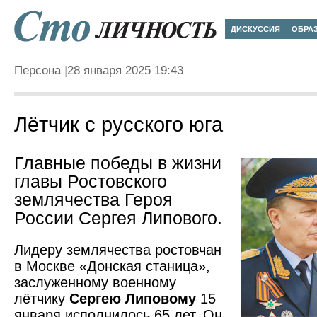
ДИСКУССИЯ
ОБРА
Персона
28 января 2025 19:43
Лётчик с русского юга
Главные победы в жизни
главы Ростовского
землячества Героя
России Сергея Липового.
Лидеру землячества ростовчан
в Москве «Донская станица»,
заслуженному военному
лётчику
Сергею Липовому
15
января исполнилось 65 лет. Он