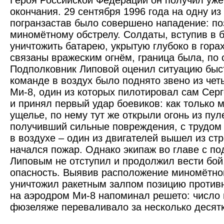
Героя Российской Федерации он получил уже
окончания. 29 сентября 1996 года на одну из
погранзастав было совершено нападение: по
миномётному обстрелу. Солдаты, вступив в б
уничтожить батарею, укрытую глубоко в горах
связаны вражеским огнём, граница была, по с
Подполковник Липовой оценил ситуацию быст
команде в воздух было поднято звено из чет
Ми-8, один из которых пилотировал сам Сер
и принял первый удар боевиков: как только
ущелье, по нему тут же открыли огонь из пул
получивший сильные повреждения, с трудом
в воздухе – один из двигателей вышел из стр
начался пожар. Однако экипаж во главе с п
Липовым не отступил и продолжил вести бой
опасность. Выявив расположение миномётной
уничтожил ракетным залпом позицию против
на аэродром Ми‑8 напоминал решето: число 
фюзеляже переваливало за несколько десятк