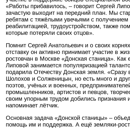
«Работы прибавилось, – говорит Сергей Лип
зачастую выходит на передний план. Мы ста
ребятам с тяжёлыми увечьями с получением 
реабилитацией, трудоустройством, также по
которые потеряли своих отцов».
Помнит Сергей Анатольевич и о своих корнях
отставку он активно принимает участие в жи
ростовчан в Москве «Донская станица». Как 
Липовой занимается популяризацией таланто
подарила Отечеству Донская земля. «Сразу
Шолохов и Солженицын, но есть много и друг
поэтов, учёных и военных, предпринимателе
промышленников, артистов и певцов, творче
своим упорным трудом добились признания и
напоминает лётчик.
Основная задача «Донской станицы» – объе
помощь им и поддер­жка. А ещё земляки-рос