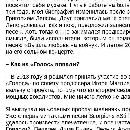
посвятил себя музыке. Путь к работе на бол
три года. Моя биография изменилась после з
Григорием Лепсом. Друг пригласил меня спет
Лепс услышал, как я пою, предложил записа
песен. Хоть тогда он не занимался продюси
смысле, были исполнители, которым он помо
песню «Вышла любовь на войну». И летом 20
на его сольном концерте.
– Как на «Голос» попали?
– В 2013 году я решился принять участие во
«Голоса» по совету продюсера Игоря Матвиен
вылечу с проекта, потому что во втором сез
мощных вокалистов. Мне ничего легко не да
Я выступал на «слепых прослушиваниях» по
Уже с первыми тактами песни Scorpions «Still
удалось произвести впечатление, и все наст
Градский, Пелагея, Дима Билан, Леонид Агут