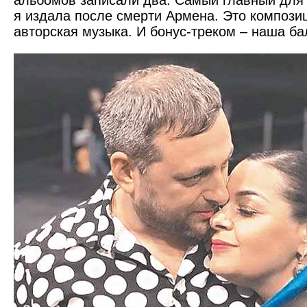
альбомов записали два. Самый главный для 
я издала после смерти Армена. Это композиц
авторская музыка. И бонус-треком – наша б