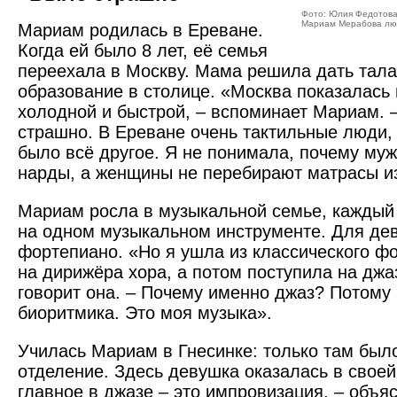
Фото: Юлия Федотов
Мариам Мерабова люб
Мариам родилась в Ереване.
Когда ей было 8 лет, её семья
переехала в Москву. Мама решила дать тал
образование в столице. «Москва показалась 
холодной и быстрой, – вспоминает Мариам. 
страшно. В Ереване очень тактильные люди, 
было всё другое. Я не понимала, почему муж
нарды, а женщины не перебирают матрасы из
Мариам росла в музыкальной семье, каждый 
на одном музыкальном инструменте. Для де
фортепиано. «Но я ушла из классического ф
на дирижёра хора, а потом поступила на джа
говорит она. – Почему именно джаз? Потому 
биоритмика. Это моя музыка».
Училась Мариам в Гнесинке: только там был
отделение. Здесь девушка оказалась в своей
главное в джазе – это импровизация, – объяс