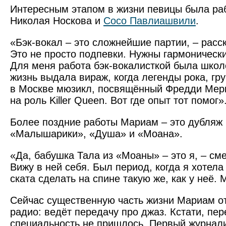
Интересным этапом в жизни певицы была раб
Николая Носкова и
Сосо Павлиашвили
.
«Бэк-вокал – это сложнейшие партии, – расс
Это не просто подпевки. Нужны гармонически
Для меня работа бэк-вокалисткой была школ
жизнь выдала вираж, когда легенды рока, гр
в Москве мюзикл, посвящённый Фредди Мер
на роль Killer Queen. Вот где опыт тот помог»
Более поздние работы Мариам – это дубляж
«Малышарики», «Душа» и «Моана».
«Да, бабушка Тала из «Моаны» – это я, – см
Вижу в ней себя. Был период, когда я хотела
ската сделать на спине такую же, как у неё. 
Сейчас существенную часть жизни Мариам от
радио: ведёт передачу про джаз. Кстати, пе
специальность не пришлось. Первый журнали