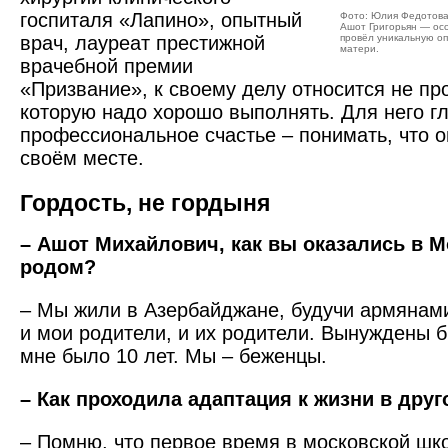
госпиталя «Лапино», опытный
Фото: Юлия Федотов
Ашот Григорьян — ос
врач, лауреат престижной
провёл уникальную о
матери.
врачебной премии
«Призвание», к своему делу относится не про
которую надо хорошо выполнять. Для него г
профессиональное счастье – понимать, что о
своём месте.
Гордость, не гордыня
– Ашот Михайлович, как вы оказались в М
родом?
– Мы жили в Азербайджане, будучи армянами
и мои родители, и их родители. Вынуждены б
мне было 10 лет. Мы – беженцы.
– Как проходила адаптация к жизни в друг
– Помню, что первое время в московской шк