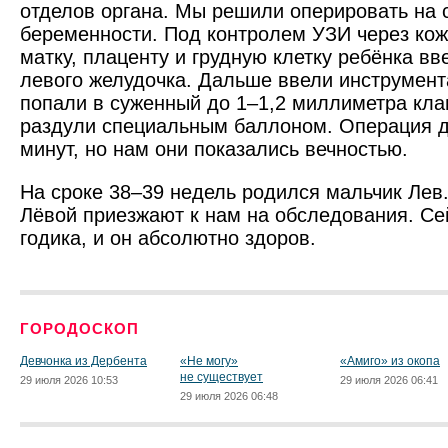
отделов органа. Мы решили оперировать на 
беременности. Под контролем УЗИ через ко
матку, плаценту и грудную клетку ребёнка вв
левого желудочка. Дальше ввели инструмента
попали в суженный до 1–1,2 миллиметра кла
раздули специальным баллоном. Операция д
минут, но нам они показались вечностью.
На сроке 38–39 недель родился мальчик Лев
Лёвой приезжают к нам на обследования. Се
годика, и он абсолютно здоров.
ГОРОДОСКОП
Девчонка из Дербента
«Не могу»
«Амиго» из окопа
не существует
29 июля 2026 10:53
29 июля 2026 06:41
29 июля 2026 06:48