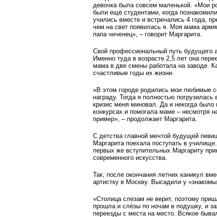
девочка была совсем маленькой. «Мои р
были ещё студентами, когда познакомили
учились вместе и встречались 4 года, п
чем на свет появилась я. Моя мама армя
папа чеченец», – говорит Маргарита.
Свой профессиональный путь будущего а
Именно туда в возрасте 2,5 лет она пере
мама в две смены работала на заводе. К
счастливые годы их жизни.
«В этом городе родились мои любимые с
награду. Тогда я полностью погрузилась 
кризис меня миновал. Да и некогда было 
конкурсах и помогала маме – несмотря на
пример», – продолжает Маргарита.
С детства главной мечтой будущей певиц
Маргарита поехала поступать в училище
первых же вступительных Маргариту прин
современного искусства.
Так, после окончания летних каникул вм
артистку в Москву. Высадили у «знакомы
«Столица слезам не верит, поэтому приш
прошла и слёзы по ночам в подушку, и з
переезды с места на место. Всякое быва