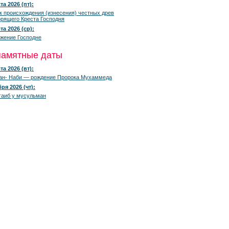
та 2026 (пт):
к происхождения (изнесения) честных древ
рящего Креста Господня
та 2026 (ср):
жение Господне
памятные даты
та 2026 (вт):
ан- Наби — рождение Пророка Мухаммеда
ря 2026 (чт):
гаиб у мусульман