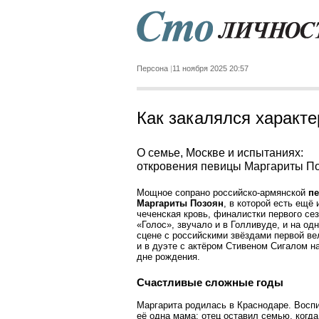
Персона
11 ноября 2025 20:57
Как закалялся характе
О семье, Москве и испытаниях:
откровения певицы Маргариты По
Мощное сопрано российско-армянской
п
Маргариты Позоян
, в которой есть ещё 
чеченская кровь, финалистки первого се
«Голос», звучало и в Голливуде, и на од
сцене с российскими звёздами первой ве
и в дуэте с актёром Стивеном Сигалом на
дне рождения.
Счастливые сложные годы
Маргарита родилась в Краснодаре. Восп
её одна мама: отец оставил семью, когда