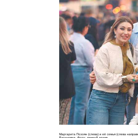
Маргарита Позоян (слева) и её семья (слева направ
Вагушовна. Фото: личный архив