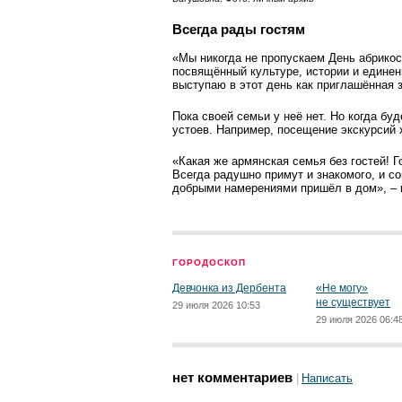
Всегда рады гостям
«Мы никогда не пропускаем День абрикос
посвящённый культуре, истории и единен
выступаю в этот день как приглашённая 
Пока своей семьи у неё нет. Но когда бу
устоев. Например, посещение экскурсий х
«Какая же армянская семья без гостей! Г
Всегда радушно примут и знакомого, и со
добрыми намерениями пришёл в дом», –
ГОРОДОСКОП
Девчонка из Дербента
«Не могу»
не существует
29 июля 2026 10:53
29 июля 2026 06:4
нет комментариев
Написать