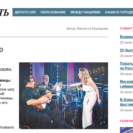
ДИСКУССИЯ
ОБРАЗОВАНИЕ
МЕЖДУ НАЦИЯМИ
НАШИ В ГОРОД
Автор: Виолетта Бурлакова
СОБЫТ
Возвра
29 июля 
р
От был
29 июля 
Подать
по Рос
зоян.
28 июля 
евицы
Москов
и
сибиря
зона шоу
28 июля 
ной
личины,
В Изма
 его
фестив
28 июля 
ГАЛЕР
итывала