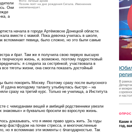
Фото: личный архив
одители
Позоян поёт на дне рождения Сигала. Именинник
сь. Они
аккомпанирует.
режде
нка, а
ртиста начала в городе Артёмовске Донецкой области.
ехала вместе с мамой. Пока девочка училась в школе,
ак вспоминает певица, было сложно, но это были самые
естра и брат. Там же я получила свою первую высшую
в творческую жизнь, и, возможно, поэтому подрост­ковый
вредничать: я следила за сестрёнкой, участ­вовала в
Юбил
 все тяготы жизни, она смогла показать достойный
рели
В рамка
ы было покорить Москву. Поэтому сразу после выпускного
Департа
. И удача молодому таланту улыбнулась быстро – на
и межре
яли сразу на третий курс. Только не училища, а Института
соревно
и насто
есте с чемоданами вещей и амбиций родственники увезли
х знакомых» и буквально бросили во взрослую жизнь.
ОПРОС
лось доказывать, что я имею право здесь жить. За годы
Какие 
ажор фастфудом на почве стресса, и многочисленные
год, в
ло, но я вспоминаю эти моменты с благодарностью. Так