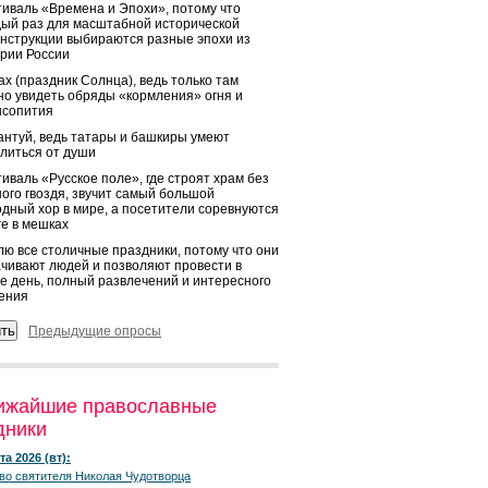
иваль «Времена и Эпохи», потому что
ый раз для масштабной исторической
нструкции выбираются разные эпохи из
рии России
х (праздник Солнца), ведь только там
о увидеть обряды «кормления» огня и
ысопития
нтуй, ведь татары и башкиры умеют
литься от души
иваль «Русское поле», где строят храм без
ого гвоздя, звучит самый большой
дный хор в мире, а посетители соревнуются
ге в мешках
ю все столичные праздники, потому что они
чивают людей и позволяют провести в
е день, полный развлечений и интересного
ения
Предыдущие опросы
ижайшие православные
дники
та 2026 (вт):
во святителя Николая Чудотворца