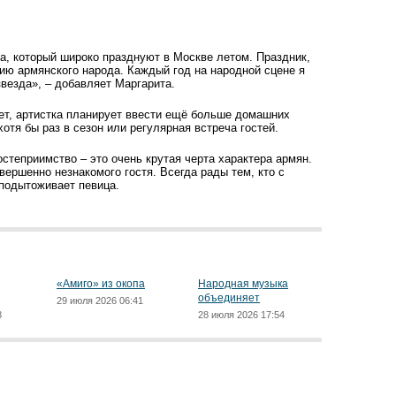
а, который широко празд­нуют в Москве летом. Праздник,
ию армянского народа. Каждый год на народной сцене я
звезда», – добавляет Маргарита.
дет, артистка планирует ввести ещё больше домашних
отя бы раз в сезон или регулярная встреча гостей.
осте­приимство – это очень крутая черта характера армян.
вершенно незнакомого гостя. Всегда рады тем, кто с
 подытоживает певица.
«Амиго» из окопа
Народная музыка
объединяет
29 июля 2026 06:41
8
28 июля 2026 17:54