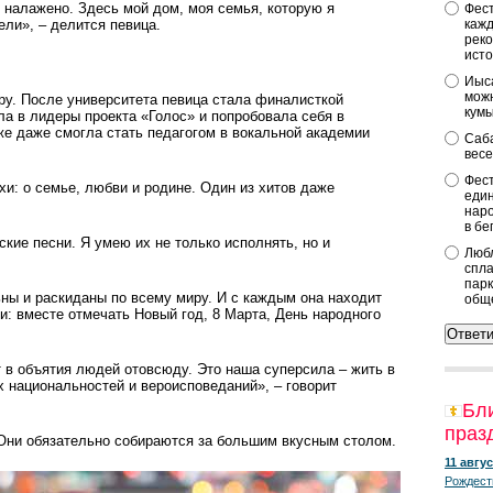
ё налажено. Здесь мой дом, моя семья, которую я
Фест
ели», – делится певица.
кажд
реко
исто
Иыса
можн
ру. После университета певица стала финалисткой
кум
ла в лидеры проекта «Голос» и попробовала себя в
е даже смогла стать педагогом в вокальной академии
Саба
весе
Фест
хи: о семье, любви и родине. Один из хитов даже
един
наро
в бе
кие песни. Я умею их не только исполнять, но и
Любл
спла
парк
ны и раскиданы по всему миру. И с каждым она находит
общ
и: вместе отмечать Новый год, 8 Марта, День народного
 в объятия людей отовсюду. Это наша суперсила – жить в
х национальностей и вероисповеданий», – говорит
Бл
праз
 Они обязательно собираются за большим вкусным столом.
11 авгус
Рождест