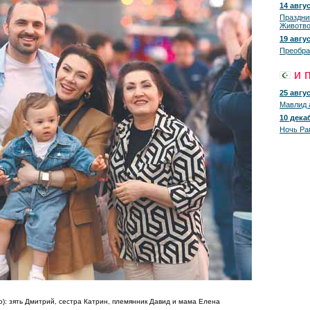
14 авгус
Праздни
Животво
19 авгус
Преобра
и 
25 авгус
Мавлид 
10 декаб
Ночь Ра
о): зять Дмитрий, сестра Катрин, племянник Давид и мама Елена