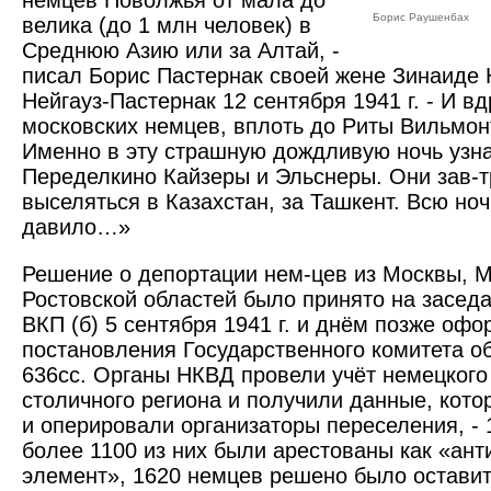
немцев Поволжья от мала до
Борис Раушенбах
велика (до 1 млн человек) в
Среднюю Азию или за Алтай, -
писал Борис Пастернак своей жене Зинаиде
Нейгауз-Пастернак 12 сентября 1941 г. - И вд
московских немцев, вплоть до Риты Вильмон
Именно в эту страшную дождливую ночь узна
Переделкино Кайзеры и Эльснеры. Они зав-
выселяться в Казахстан, за Ташкент. Всю ноч
давило…»
Решение о депортации нем-цев из Москвы, М
Ростовской областей было принято на засе
ВКП (б) 5 сентября 1941 г. и днём позже оф
постановления Государственного комитета 
636сс. Органы НКВД провели учёт немецкого
столичного региона и получили данные, кот
и оперировали организаторы переселения, - 1
более 1100 из них были арестованы как «ант
элемент», 1620 немцев решено было оставит