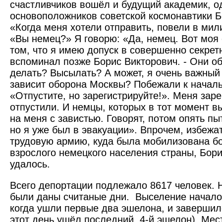
счастливчиков вошёл и будущий академик, о
основоположников советской космонавтики 
«Когда меня хотели отправить, повели в ми
«Вы немец?» Я говорю: «Да, немец. Вот моя 
том, что я имею допуск в совершенно секретн
вспоминал позже Борис Викторович. - Они о
делать? Высылать? А может, я очень важный 
зависит оборона Москвы? Побежали к начальн
«Отпустите, но зарегистрируйте!». Меня зар
отпустили. И немцы, которых в тот момент 
на меня с завистью. Говорят, потом опять пы
но я уже был в эвакуации». Впрочем, избежа
трудовую армию, куда была мобилизована б
взрослого немецкого населения страны, Бор
удалось.
Всего депортации подлежало 8617 человек.
были даны считаные дни. Выселение началос
когда ушли первые два эшелона, и завершило
этот день ушёл последний, 4-й эшелон). Мес