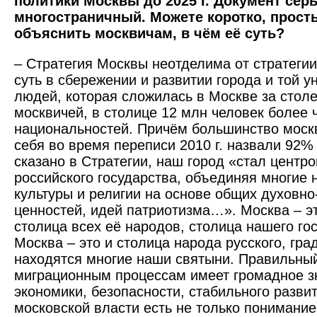
политики Москвы до 2025 г. Документ сер
многостраничный. Можете коротко, прос
объяснить москвичам, в чём её суть?
– Стратегия Москвы неотделима от стратегии
суть в сбережении и развитии города и той 
людей, которая сложилась в Москве за столе
москвичей, в столице 12 млн человек более 
национальностей. Причём большинство москв
себя во время переписи 2010 г. назвали 92%
сказано в Стратегии, наш город «стал цент
российского государства, объединяя многие 
культуры и религии на основе общих духовн
ценностей, идей патриотизма…». Москва – эт
столица всех её народов, столица нашего го
Москва – это и столица народа русского, гра
находятся многие наши святыни. Правильный
миграционным процессам имеет громадное з
экономики, безопасности, стабильного развит
московской власти есть не только понимание 