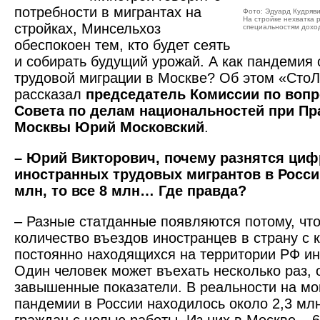
потребности в мигрантах на
Фото: Эдуард Кудряв
На стройке нехватка 
стройках, Минсельхоз
специальностям дохо
обеспокоен тем, кто будет сеять
и собирать будущий урожай. А как пандемия 
трудовой миграции в Москве? Об этом ­«Ст
рассказал
председатель Комиссии по воп
Совета по делам национальностей при Пр
Москвы Юрий ­Московский
.
– Юрий Викторович, почему разнятся циф
иностранных трудовых мигрантов в Росси
млн, то все 8 млн… Где правда?
– Разные статданные появляются потому, что
количество въездов иностранцев в страну с 
постоянно находящихся на территории РФ ин
Один человек может въехать несколько раз, 
завышенные показатели. В реальности на м
пандемии в России находилось около 2,3 мл