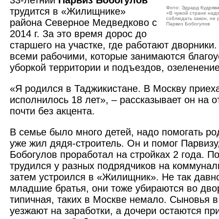
33-летний
Парвиз Бобогулов
Фото: Эдуард Кудряв
трудится в «Жилищнике»
«В чужой стране надо
соблюдать закон, не р
района Северное Медведково с
Парвиз Бобогулов
2014 г. За это время дорос до
старшего на участке, где работают дворники
всеми рабочими, которые занимаются благоу
уборкой территории и подъездов, озеленени
«Я родился в Таджикистане. В Москву приехал
исполнилось 18 лет», – рассказывает он на 
почти без акцента.
В семье было много детей, надо помогать ро
уже жил дядя-строитель. Он и помог Парвизу
Бобогулов проработал на стройках 2 года. По
трудился у разных подрядчиков на коммунал
затем уст­роился в «Жилищник». Не так давн
младшие братья, они тоже убираются во дво
типичная, таких в Москве немало. Сыновья в
уезжают на заработки, а дочери остаются пр