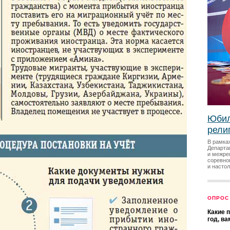
Юбил
рели
В рамка
Департа
и межре
соревно
и насто
ОПРОС
Какие 
год, в