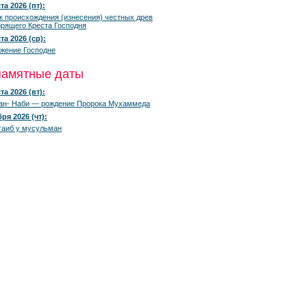
та 2026 (пт):
к происхождения (изнесения) честных древ
рящего Креста Господня
та 2026 (ср):
жение Господне
памятные даты
та 2026 (вт):
ан- Наби — рождение Пророка Мухаммеда
ря 2026 (чт):
гаиб у мусульман