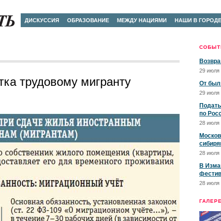
ДИСКУССИЯ
ОБРАЗОВАНИЕ
МЕЖДУ НАЦИЯМИ
НАШИ В ГОРОД
СОБЫТ
Возвра
29 июля 
тка трудовому мигранту
От был
29 июля 
Подать
по Рос
28 июля 
Москов
сибиря
28 июля 
В Изма
фестив
28 июля 
ГАЛЕР