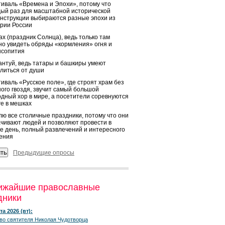
иваль «Времена и Эпохи», потому что
ый раз для масштабной исторической
нструкции выбираются разные эпохи из
рии России
х (праздник Солнца), ведь только там
о увидеть обряды «кормления» огня и
ысопития
нтуй, ведь татары и башкиры умеют
литься от души
иваль «Русское поле», где строят храм без
ого гвоздя, звучит самый большой
дный хор в мире, а посетители соревнуются
ге в мешках
ю все столичные праздники, потому что они
чивают людей и позволяют провести в
е день, полный развлечений и интересного
ения
Предыдущие опросы
ижайшие православные
дники
та 2026 (вт):
во святителя Николая Чудотворца