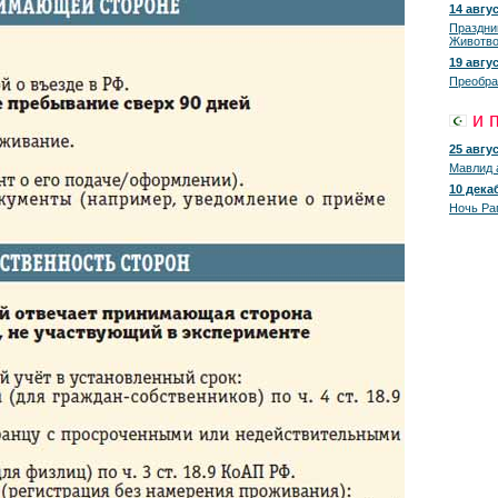
14 авгус
Праздни
Животво
19 авгус
Преобра
и 
25 авгус
Мавлид 
10 декаб
Ночь Ра