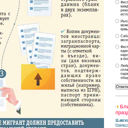
Фест
кажд
реко
исто
Иыса
можн
кум
Саба
весе
Фест
един
наро
в бе
Любл
спла
парк
общ
Бл
праз
11 авгус
Рождест