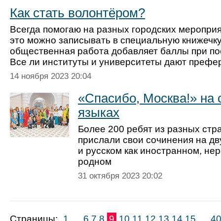
Как стать волонтёром?
Всегда помогаю на разных городских мероприят
это можно записывать в специальную книжечку
общественная работа добавляет баллы при пос
Все ли институты и университеты дают префе
14 ноября 2023 20:04
«Спасибо, Москва!» на
языках
Более 200 ребят из разных стр
прислали свои сочинения на дв
и русском как иностранном, не
родном
31 октября 2023 20:02
Страницы:
1
..
6
7
8
9
10
11
12
13
14
15
..
4